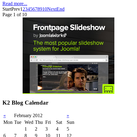
Read more...
Start
Prev
1
2
3
4
5
6
7
8
9
10
Next
End
Page 1 of 10
K2 Blog Calendar
«
February 2012
»
Mon
Tue
Wed
Thu
Fri
Sat
Sun
1
2
3
4
5
6
7
8
9
10
11
12