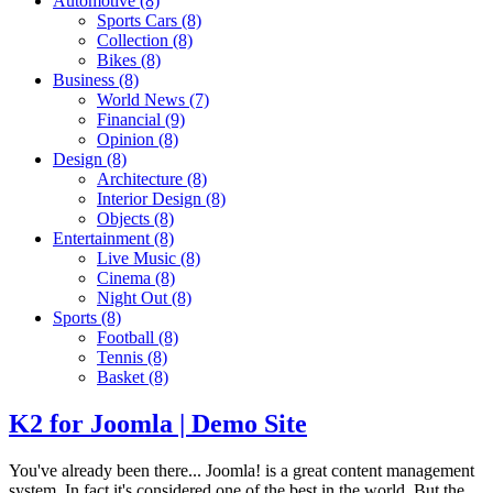
Automotive
(8)
Sports Cars
(8)
Collection
(8)
Bikes
(8)
Business
(8)
World News
(7)
Financial
(9)
Opinion
(8)
Design
(8)
Architecture
(8)
Interior Design
(8)
Objects
(8)
Entertainment
(8)
Live Music
(8)
Cinema
(8)
Night Out
(8)
Sports
(8)
Football
(8)
Tennis
(8)
Basket
(8)
K2 for Joomla | Demo Site
You've already been there... Joomla! is a great content management
system. In fact it's considered one of the best in the world. But the