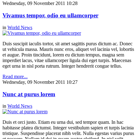
Wednesday, 09 November 2011 10:28
Vivamus tempor, odio eu ullamcorper
in
World News
Duis suscipit iaculis tortor, sit amet sagittis purus dictum ac. Donec
ut vehicula massa. Mauris nunc eros, aliquet vel lacinia vel, lobortis
et augue. Proin tincidunt, lorem eu dictum tempus, magna sem
imperdiet lacus, vitae ullamcorper ligula dui eget turpis. Maecenas
eget urna in nisl porta rutrum. Integer hendrerit congue tellus.
Read more...
Wednesday, 09 November 2011 10:27
Nunc at purus lorem
in
World News
Duis et orci justo. Etiam eu urna dui, sed tempor quam. In hac
habitasse platea dictumst. Integer vestibulum sapien et turpis lacinia
tristique. Suspendisse placerat nibh velit. Nulla egestas varius purus
et posuere. Nullam id dui in quam auctor eleifend. In nisl velit,