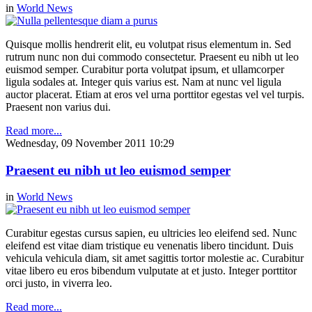
in
World News
Quisque mollis hendrerit elit, eu volutpat risus elementum in. Sed
rutrum nunc non dui commodo consectetur. Praesent eu nibh ut leo
euismod semper. Curabitur porta volutpat ipsum, et ullamcorper
ligula sodales at. Integer quis varius est. Nam at nunc vel ligula
auctor placerat. Etiam at eros vel urna porttitor egestas vel vel turpis.
Praesent non varius dui.
Read more...
Wednesday, 09 November 2011 10:29
Praesent eu nibh ut leo euismod semper
in
World News
Curabitur egestas cursus sapien, eu ultricies leo eleifend sed. Nunc
eleifend est vitae diam tristique eu venenatis libero tincidunt. Duis
vehicula vehicula diam, sit amet sagittis tortor molestie ac. Curabitur
vitae libero eu eros bibendum vulputate at et justo. Integer porttitor
orci justo, in viverra leo.
Read more...