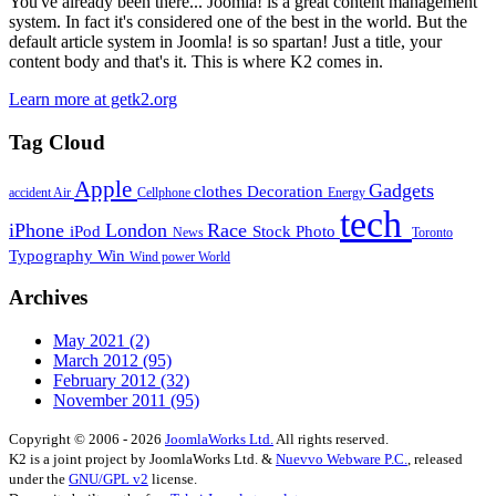
You've already been there... Joomla! is a great content management
system. In fact it's considered one of the best in the world. But the
default article system in Joomla! is so spartan! Just a title, your
content body and that's it. This is where K2 comes in.
Learn more at getk2.org
Tag Cloud
Apple
Gadgets
clothes
Decoration
accident
Air
Cellphone
Energy
tech
iPhone
London
Race
iPod
Stock Photo
News
Toronto
Typography
Win
Wind power
World
Archives
May 2021
(2)
March 2012
(95)
February 2012
(32)
November 2011
(95)
Copyright © 2006 - 2026
JoomlaWorks Ltd.
All rights reserved.
K2 is a joint project by JoomlaWorks Ltd. &
Nuevvo Webware P.C.
, released
under the
GNU/GPL v2
license.