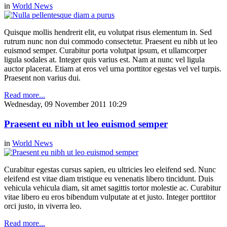
in
World News
Quisque mollis hendrerit elit, eu volutpat risus elementum in. Sed
rutrum nunc non dui commodo consectetur. Praesent eu nibh ut leo
euismod semper. Curabitur porta volutpat ipsum, et ullamcorper
ligula sodales at. Integer quis varius est. Nam at nunc vel ligula
auctor placerat. Etiam at eros vel urna porttitor egestas vel vel turpis.
Praesent non varius dui.
Read more...
Wednesday, 09 November 2011 10:29
Praesent eu nibh ut leo euismod semper
in
World News
Curabitur egestas cursus sapien, eu ultricies leo eleifend sed. Nunc
eleifend est vitae diam tristique eu venenatis libero tincidunt. Duis
vehicula vehicula diam, sit amet sagittis tortor molestie ac. Curabitur
vitae libero eu eros bibendum vulputate at et justo. Integer porttitor
orci justo, in viverra leo.
Read more...