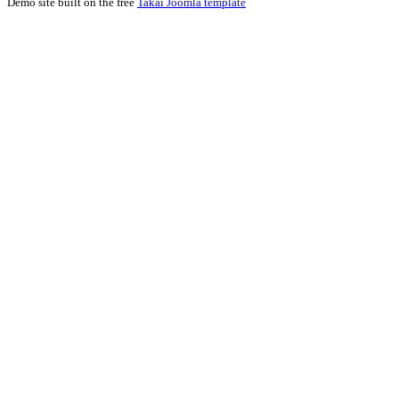
Demo site built on the free
Takai Joomla template