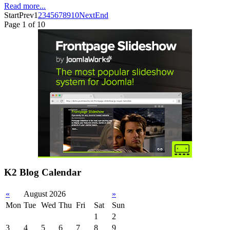
Read more...
Start
Prev
1
2
3
4
5
6
7
8
9
10
Next
End
Page 1 of 10
K2 Blog Calendar
«
August 2026
»
Mon
Tue
Wed
Thu
Fri
Sat
Sun
1
2
3
4
5
6
7
8
9