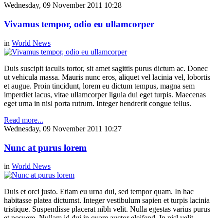
Wednesday, 09 November 2011 10:28
Vivamus tempor, odio eu ullamcorper
in
World News
Duis suscipit iaculis tortor, sit amet sagittis purus dictum ac. Donec
ut vehicula massa. Mauris nunc eros, aliquet vel lacinia vel, lobortis
et augue. Proin tincidunt, lorem eu dictum tempus, magna sem
imperdiet lacus, vitae ullamcorper ligula dui eget turpis. Maecenas
eget urna in nisl porta rutrum. Integer hendrerit congue tellus.
Read more...
Wednesday, 09 November 2011 10:27
Nunc at purus lorem
in
World News
Duis et orci justo. Etiam eu urna dui, sed tempor quam. In hac
habitasse platea dictumst. Integer vestibulum sapien et turpis lacinia
tristique. Suspendisse placerat nibh velit. Nulla egestas varius purus
et posuere. Nullam id dui in quam auctor eleifend. In nisl velit,