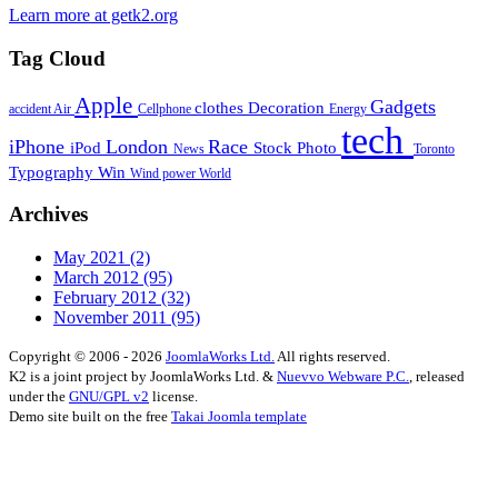
Learn more at getk2.org
Tag Cloud
Apple
Gadgets
clothes
Decoration
accident
Air
Cellphone
Energy
tech
iPhone
London
Race
iPod
Stock Photo
News
Toronto
Typography
Win
Wind power
World
Archives
May 2021
(2)
March 2012
(95)
February 2012
(32)
November 2011
(95)
Copyright © 2006 - 2026
JoomlaWorks Ltd.
All rights reserved.
K2 is a joint project by JoomlaWorks Ltd. &
Nuevvo Webware P.C.
, released
under the
GNU/GPL v2
license.
Demo site built on the free
Takai Joomla template