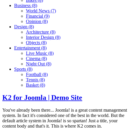
Bikes
(8)
Business
(8)
World News
(7)
Financial
(9)
Opinion
(8)
Design
(8)
Architecture
(8)
Interior Design
(8)
Objects
(8)
Entertainment
(8)
Live Music
(8)
Cinema
(8)
Night Out
(8)
Sports
(8)
Football
(8)
Tennis
(8)
Basket
(8)
K2 for Joomla | Demo Site
You've already been there... Joomla! is a great content management
system. In fact it's considered one of the best in the world. But the
default article system in Joomla! is so spartan! Just a title, your
content body and that's it. This is where K2 comes in.