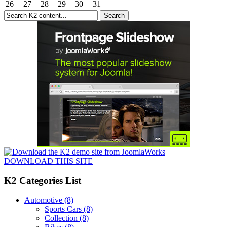
26
27
28
29
30
31
DOWNLOAD THIS SITE
K2 Categories List
Automotive
(8)
Sports Cars
(8)
Collection
(8)