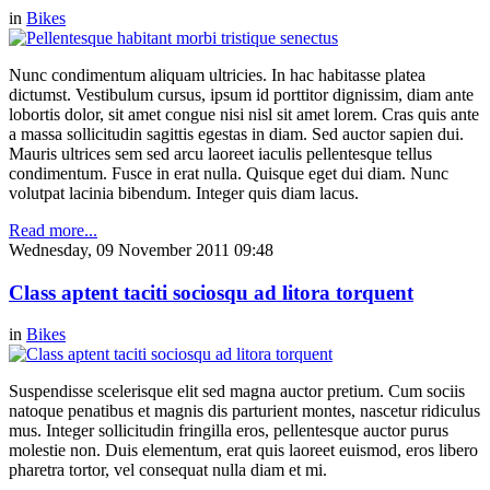
in
Bikes
Nunc condimentum aliquam ultricies. In hac habitasse platea
dictumst. Vestibulum cursus, ipsum id porttitor dignissim, diam ante
lobortis dolor, sit amet congue nisi nisl sit amet lorem. Cras quis ante
a massa sollicitudin sagittis egestas in diam. Sed auctor sapien dui.
Mauris ultrices sem sed arcu laoreet iaculis pellentesque tellus
condimentum. Fusce in erat nulla. Quisque eget dui diam. Nunc
volutpat lacinia bibendum. Integer quis diam lacus.
Read more...
Wednesday, 09 November 2011 09:48
Class aptent taciti sociosqu ad litora torquent
in
Bikes
Suspendisse scelerisque elit sed magna auctor pretium. Cum sociis
natoque penatibus et magnis dis parturient montes, nascetur ridiculus
mus. Integer sollicitudin fringilla eros, pellentesque auctor purus
molestie non. Duis elementum, erat quis laoreet euismod, eros libero
pharetra tortor, vel consequat nulla diam et mi.