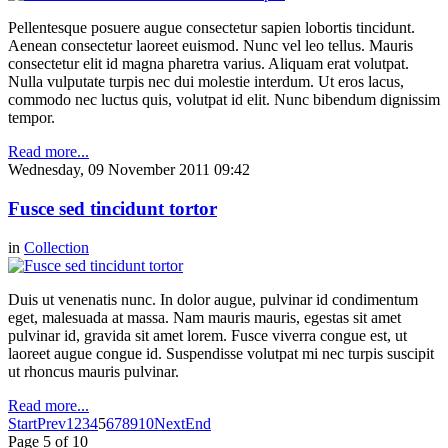
Pellentesque posuere augue consectetur sapien lobortis tincidunt.
Aenean consectetur laoreet euismod. Nunc vel leo tellus. Mauris
consectetur elit id magna pharetra varius. Aliquam erat volutpat.
Nulla vulputate turpis nec dui molestie interdum. Ut eros lacus,
commodo nec luctus quis, volutpat id elit. Nunc bibendum dignissim
tempor.
Read more...
Wednesday, 09 November 2011 09:42
Fusce sed tincidunt tortor
in
Collection
Duis ut venenatis nunc. In dolor augue, pulvinar id condimentum
eget, malesuada at massa. Nam mauris mauris, egestas sit amet
pulvinar id, gravida sit amet lorem. Fusce viverra congue est, ut
laoreet augue congue id. Suspendisse volutpat mi nec turpis suscipit
ut rhoncus mauris pulvinar.
Read more...
Start
Prev
1
2
3
4
5
6
7
8
9
10
Next
End
Page 5 of 10