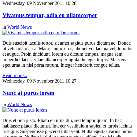
Wednesday, 09 November 2011 10:28
Vivamus tempor, odio eu ullamcorper
in
World News
Duis suscipit iaculis tortor, sit amet sagittis purus dictum ac. Donec
ut vehicula massa. Mauris nunc eros, aliquet vel lacinia vel, lobortis
et augue. Proin tincidunt, lorem eu dictum tempus, magna sem
imperdiet lacus, vitae ullamcorper ligula dui eget turpis. Maecenas
eget urna in nisl porta rutrum. Integer hendrerit congue tellus.
Read more...
Wednesday, 09 November 2011 10:27
Nunc at purus lorem
in
World News
Duis et orci justo. Etiam eu urna dui, sed tempor quam. In hac
habitasse platea dictumst. Integer vestibulum sapien et turpis lacinia
tristique. Suspendisse placerat nibh velit. Nulla egestas varius purus
et posuere. Nullam id dui in quam auctor eleifend. In nisl velit,