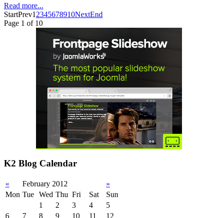
Read more...
Start
Prev
1
2
3
4
5
6
7
8
9
10
Next
End
Page 1 of 10
K2 Blog Calendar
«
February 2012
»
Mon
Tue
Wed
Thu
Fri
Sat
Sun
1
2
3
4
5
6
7
8
9
10
11
12