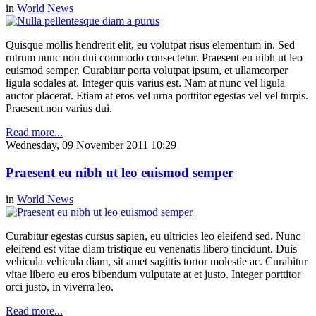
in
World News
Quisque mollis hendrerit elit, eu volutpat risus elementum in. Sed
rutrum nunc non dui commodo consectetur. Praesent eu nibh ut leo
euismod semper. Curabitur porta volutpat ipsum, et ullamcorper
ligula sodales at. Integer quis varius est. Nam at nunc vel ligula
auctor placerat. Etiam at eros vel urna porttitor egestas vel vel turpis.
Praesent non varius dui.
Read more...
Wednesday, 09 November 2011 10:29
Praesent eu nibh ut leo euismod semper
in
World News
Curabitur egestas cursus sapien, eu ultricies leo eleifend sed. Nunc
eleifend est vitae diam tristique eu venenatis libero tincidunt. Duis
vehicula vehicula diam, sit amet sagittis tortor molestie ac. Curabitur
vitae libero eu eros bibendum vulputate at et justo. Integer porttitor
orci justo, in viverra leo.
Read more...