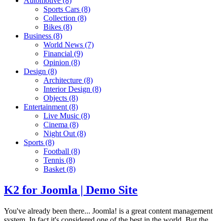
Automotive
(8)
Sports Cars
(8)
Collection
(8)
Bikes
(8)
Business
(8)
World News
(7)
Financial
(9)
Opinion
(8)
Design
(8)
Architecture
(8)
Interior Design
(8)
Objects
(8)
Entertainment
(8)
Live Music
(8)
Cinema
(8)
Night Out
(8)
Sports
(8)
Football
(8)
Tennis
(8)
Basket
(8)
K2 for Joomla | Demo Site
You've already been there... Joomla! is a great content management
system. In fact it's considered one of the best in the world. But the