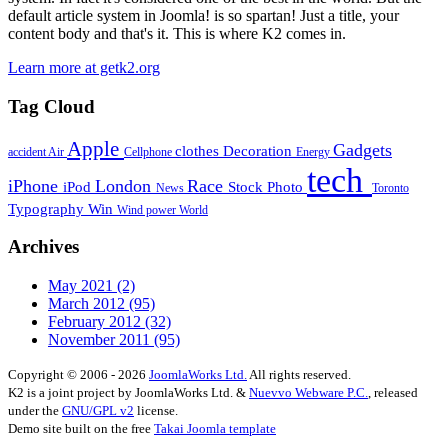
default article system in Joomla! is so spartan! Just a title, your
content body and that's it. This is where K2 comes in.
Learn more at getk2.org
Tag Cloud
Apple
Gadgets
clothes
Decoration
accident
Air
Cellphone
Energy
tech
iPhone
London
Race
iPod
Stock Photo
News
Toronto
Typography
Win
Wind power
World
Archives
May 2021
(2)
March 2012
(95)
February 2012
(32)
November 2011
(95)
Copyright © 2006 - 2026
JoomlaWorks Ltd.
All rights reserved.
K2 is a joint project by JoomlaWorks Ltd. &
Nuevvo Webware P.C.
, released
under the
GNU/GPL v2
license.
Demo site built on the free
Takai Joomla template