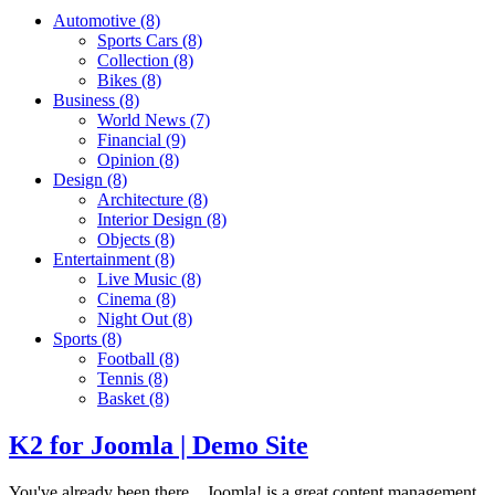
Automotive
(8)
Sports Cars
(8)
Collection
(8)
Bikes
(8)
Business
(8)
World News
(7)
Financial
(9)
Opinion
(8)
Design
(8)
Architecture
(8)
Interior Design
(8)
Objects
(8)
Entertainment
(8)
Live Music
(8)
Cinema
(8)
Night Out
(8)
Sports
(8)
Football
(8)
Tennis
(8)
Basket
(8)
K2 for Joomla | Demo Site
You've already been there... Joomla! is a great content management