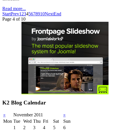
Read more...
Start
Prev
1
2
3
4
5
6
7
8
9
10
Next
End
Page 4 of 10
K2 Blog Calendar
«
November 2011
»
Mon
Tue
Wed
Thu
Fri
Sat
Sun
1
2
3
4
5
6