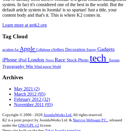
system. In fact it's considered one of the best in the world. But the
default article system in Joomla! is so spartan! Just a title, your
content body and that's it. This is where K2 comes in.
Learn more at getk2.org
Tag Cloud
Apple
Gadgets
clothes
Decoration
accident
Air
Cellphone
Energy
tech
iPhone
London
Race
iPod
Stock Photo
News
Toronto
Typography
Win
Wind power
World
Archives
May 2021
(2)
March 2012
(95)
February 2012
(32)
November 2011
(95)
Copyright © 2006 - 2026
JoomlaWorks Ltd.
All rights reserved.
K2 is a joint project by JoomlaWorks Ltd. &
Nuevvo Webware P.C.
, released
under the
GNU/GPL v2
license.
Demo site built on the free
Takai Joomla template