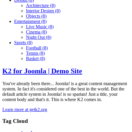
Design
(8)
Architecture
(8)
Interior Design
(8)
Objects
(8)
Entertainment
(8)
Live Music
(8)
Cinema
(8)
Night Out
(8)
Sports
(8)
Football
(8)
Tennis
(8)
Basket
(8)
K2 for Joomla | Demo Site
You've already been there... Joomla! is a great content management
system. In fact it's considered one of the best in the world. But the
default article system in Joomla! is so spartan! Just a title, your
content body and that's it. This is where K2 comes in.
Learn more at getk2.org
Tag Cloud