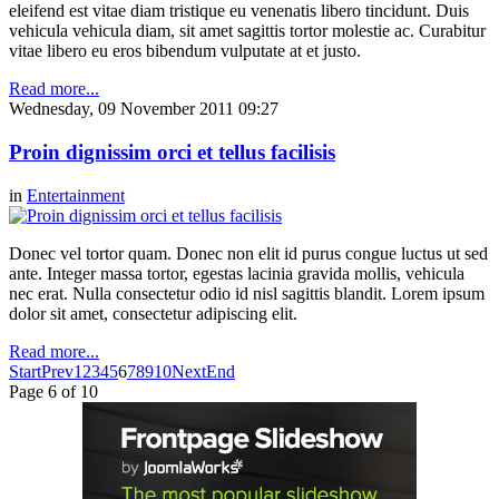
eleifend est vitae diam tristique eu venenatis libero tincidunt. Duis
vehicula vehicula diam, sit amet sagittis tortor molestie ac. Curabitur
vitae libero eu eros bibendum vulputate at et justo.
Read more...
Wednesday, 09 November 2011 09:27
Proin dignissim orci et tellus facilisis
in
Entertainment
Donec vel tortor quam. Donec non elit id purus congue luctus ut sed
ante. Integer massa tortor, egestas lacinia gravida mollis, vehicula
nec erat. Nulla consectetur odio id nisl sagittis blandit. Lorem ipsum
dolor sit amet, consectetur adipiscing elit.
Read more...
Start
Prev
1
2
3
4
5
6
7
8
9
10
Next
End
Page 6 of 10