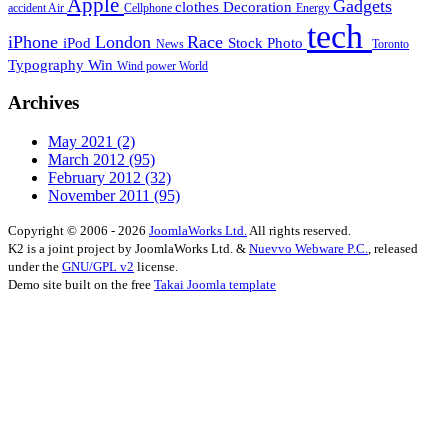
Apple
Gadgets
clothes
Decoration
accident
Air
Cellphone
Energy
tech
iPhone
London
Race
iPod
Stock Photo
News
Toronto
Typography
Win
Wind power
World
Archives
May 2021
(2)
March 2012
(95)
February 2012
(32)
November 2011
(95)
Copyright © 2006 - 2026
JoomlaWorks Ltd.
All rights reserved.
K2 is a joint project by JoomlaWorks Ltd. &
Nuevvo Webware P.C.
, released
under the
GNU/GPL v2
license.
Demo site built on the free
Takai Joomla template