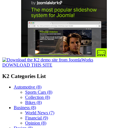
DOWNLOAD THIS SITE
K2 Categories List
Automotive
(8)
Sports Cars
(8)
Collection
(8)
Bikes
(8)
Business
(8)
World News
(7)
Financial
(9)
Opinion
(8)