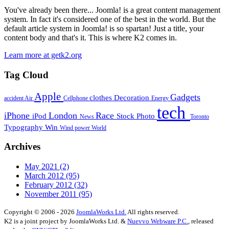
You've already been there... Joomla! is a great content management
system. In fact it's considered one of the best in the world. But the
default article system in Joomla! is so spartan! Just a title, your
content body and that's it. This is where K2 comes in.
Learn more at getk2.org
Tag Cloud
Apple
Gadgets
clothes
Decoration
accident
Air
Cellphone
Energy
tech
iPhone
London
Race
iPod
Stock Photo
News
Toronto
Typography
Win
Wind power
World
Archives
May 2021
(2)
March 2012
(95)
February 2012
(32)
November 2011
(95)
Copyright © 2006 - 2026
JoomlaWorks Ltd.
All rights reserved.
K2 is a joint project by JoomlaWorks Ltd. &
Nuevvo Webware P.C.
, released