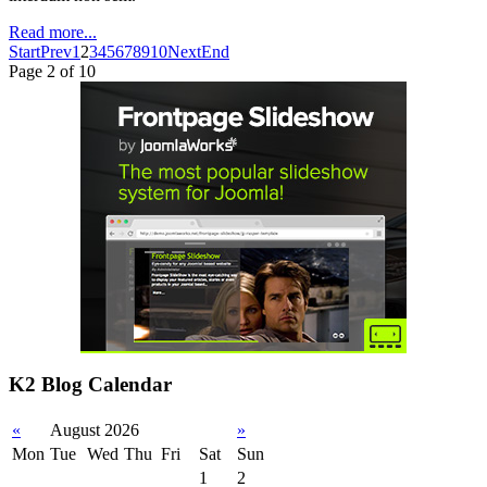
Read more...
Start
Prev
1
2
3
4
5
6
7
8
9
10
Next
End
Page 2 of 10
K2 Blog Calendar
«
August 2026
»
Mon
Tue
Wed
Thu
Fri
Sat
Sun
1
2