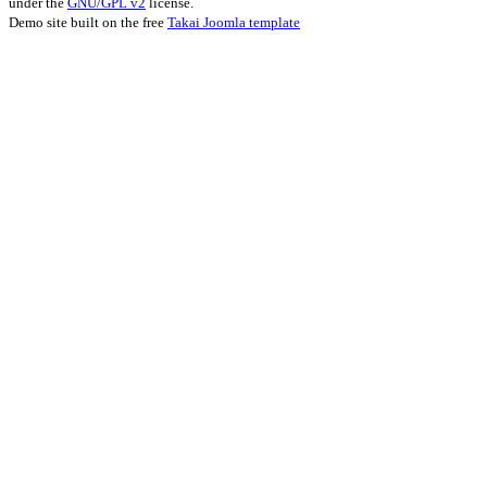
under the
GNU/GPL v2
license.
Demo site built on the free
Takai Joomla template