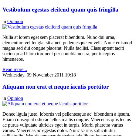
Vestibulum egestas eleifend quam quis fringilla
in
Opinion
Nulla at lorem eget sem placerat bibendum. Nunc dui urna,
elementum vel feugiat sit amet, pellentesque eu velit. Nunc euismod
magna sed dui congue placerat. Nulla facilisi. Class aptent taciti
sociosqu ad litora torquent per conubia nostra, per inceptos
himenaeos.
Read more...
Wednesday, 09 November 2011 10:18
Aliquam non erat et neque iaculis porttitor
in
Opinion
Donec ligula justo, lobortis vel pellentesque ac, bibendum a ipsum.
Etiam consequat odio ac tellus mattis congue. Maecenas quis lectus
ac purus vulputate ultricies eget in turpis. Morbi pharetra varius
varius. Maecenas ac egestas dolor. Nunc varius sollicitudin
sollicitudin. Mauris nec mauris malesuada libero luctus egestas.