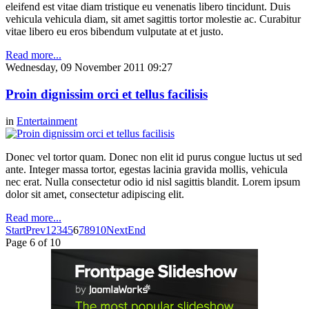
eleifend est vitae diam tristique eu venenatis libero tincidunt. Duis
vehicula vehicula diam, sit amet sagittis tortor molestie ac. Curabitur
vitae libero eu eros bibendum vulputate at et justo.
Read more...
Wednesday, 09 November 2011 09:27
Proin dignissim orci et tellus facilisis
in
Entertainment
Donec vel tortor quam. Donec non elit id purus congue luctus ut sed
ante. Integer massa tortor, egestas lacinia gravida mollis, vehicula
nec erat. Nulla consectetur odio id nisl sagittis blandit. Lorem ipsum
dolor sit amet, consectetur adipiscing elit.
Read more...
Start
Prev
1
2
3
4
5
6
7
8
9
10
Next
End
Page 6 of 10