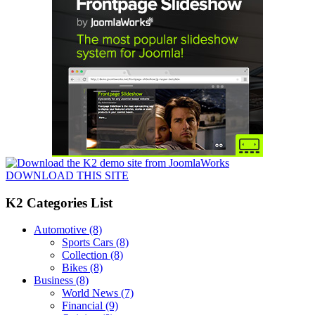
DOWNLOAD THIS SITE
K2 Categories List
Automotive
(8)
Sports Cars
(8)
Collection
(8)
Bikes
(8)
Business
(8)
World News
(7)
Financial
(9)