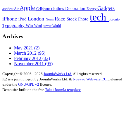
Apple
Gadgets
clothes
Decoration
accident
Air
Cellphone
Energy
tech
iPhone
London
Race
iPod
Stock Photo
News
Toronto
Typography
Win
Wind power
World
Archives
May 2021
(2)
March 2012
(95)
February 2012
(32)
November 2011
(95)
Copyright © 2006 - 2026
JoomlaWorks Ltd.
All rights reserved.
K2 is a joint project by JoomlaWorks Ltd. &
Nuevvo Webware P.C.
, released
under the
GNU/GPL v2
license.
Demo site built on the free
Takai Joomla template