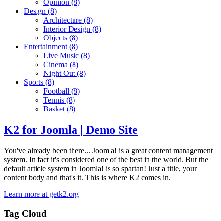
Opinion
(8)
Design
(8)
Architecture
(8)
Interior Design
(8)
Objects
(8)
Entertainment
(8)
Live Music
(8)
Cinema
(8)
Night Out
(8)
Sports
(8)
Football
(8)
Tennis
(8)
Basket
(8)
K2 for Joomla | Demo Site
You've already been there... Joomla! is a great content management
system. In fact it's considered one of the best in the world. But the
default article system in Joomla! is so spartan! Just a title, your
content body and that's it. This is where K2 comes in.
Learn more at getk2.org
Tag Cloud