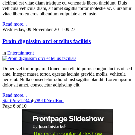
eleifend est vitae diam tristique eu venenatis libero tincidunt. Duis
vehicula vehicula diam, sit amet sagittis tortor molestie ac. Curabitur
vitae libero eu eros bibendum vulputate at et justo.
Read more...
Wednesday, 09 November 2011 09:27
Proin dignissim orci et tellus facilisis
in
Entertainment
Donec vel tortor quam. Donec non elit id purus congue luctus ut sed
ante. Integer massa tortor, egestas lacinia gravida mollis, vehicula
nec erat. Nulla consectetur odio id nisl sagittis blandit. Lorem ipsum
dolor sit amet, consectetur adipiscing elit.
Read more...
Start
Prev
1
2
3
4
5
6
7
8
9
10
Next
End
Page 6 of 10