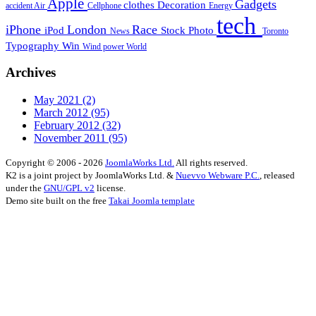
Apple
Gadgets
clothes
Decoration
accident
Air
Cellphone
Energy
tech
iPhone
London
Race
iPod
Stock Photo
News
Toronto
Typography
Win
Wind power
World
Archives
May 2021
(2)
March 2012
(95)
February 2012
(32)
November 2011
(95)
Copyright © 2006 - 2026
JoomlaWorks Ltd.
All rights reserved.
K2 is a joint project by JoomlaWorks Ltd. &
Nuevvo Webware P.C.
, released
under the
GNU/GPL v2
license.
Demo site built on the free
Takai Joomla template