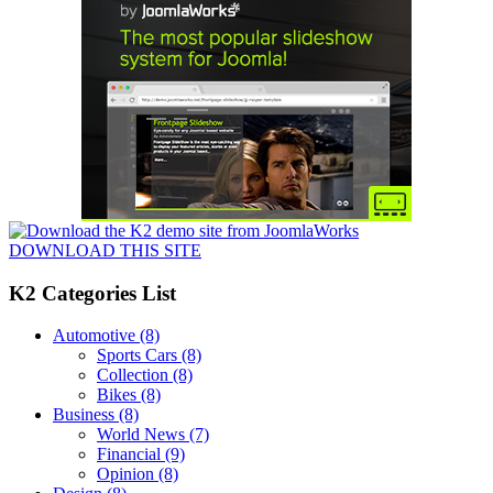
DOWNLOAD THIS SITE
K2 Categories List
Automotive
(8)
Sports Cars
(8)
Collection
(8)
Bikes
(8)
Business
(8)
World News
(7)
Financial
(9)
Opinion
(8)