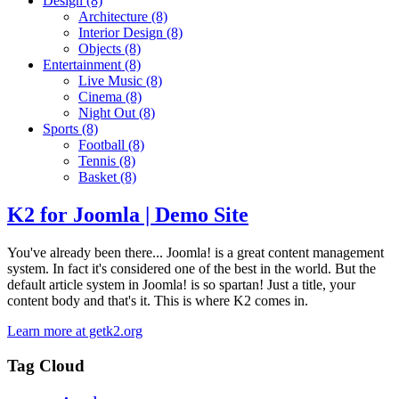
Design
(8)
Architecture
(8)
Interior Design
(8)
Objects
(8)
Entertainment
(8)
Live Music
(8)
Cinema
(8)
Night Out
(8)
Sports
(8)
Football
(8)
Tennis
(8)
Basket
(8)
K2 for Joomla | Demo Site
You've already been there... Joomla! is a great content management
system. In fact it's considered one of the best in the world. But the
default article system in Joomla! is so spartan! Just a title, your
content body and that's it. This is where K2 comes in.
Learn more at getk2.org
Tag Cloud