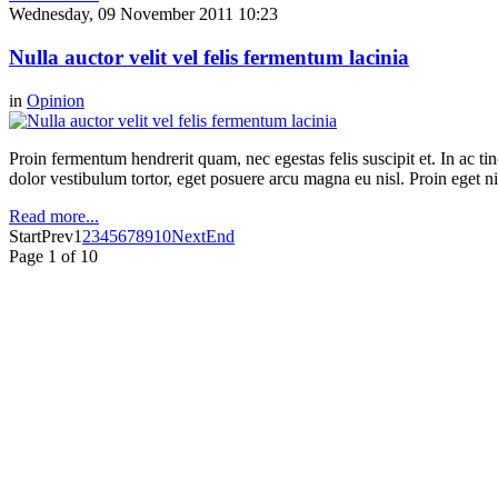
Wednesday, 09 November 2011 10:23
Nulla auctor velit vel felis fermentum lacinia
in
Opinion
Proin fermentum hendrerit quam, nec egestas felis suscipit et. In ac ti
dolor vestibulum tortor, eget posuere arcu magna eu nisl. Proin eget n
Read more...
Start
Prev
1
2
3
4
5
6
7
8
9
10
Next
End
Page 1 of 10