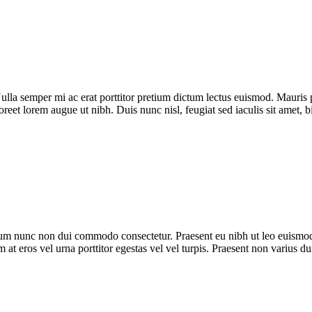
la semper mi ac erat porttitor pretium dictum lectus euismod. Mauris 
oreet lorem augue ut nibh. Duis nunc nisl, feugiat sed iaculis sit amet, 
trum nunc non dui commodo consectetur. Praesent eu nibh ut leo euismod
m at eros vel urna porttitor egestas vel vel turpis. Praesent non varius du