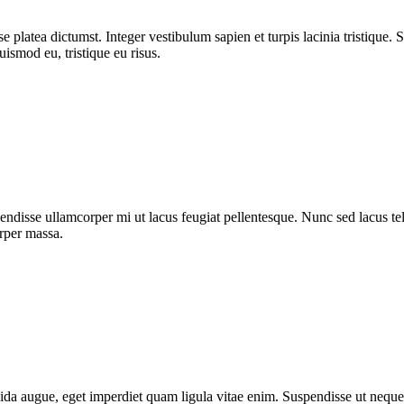
 platea dictumst. Integer vestibulum sapien et turpis lacinia tristique. 
uismod eu, tristique eu risus.
ndisse ullamcorper mi ut lacus feugiat pellentesque. Nunc sed lacus tell
orper massa.
da augue, eget imperdiet quam ligula vitae enim. Suspendisse ut neque 