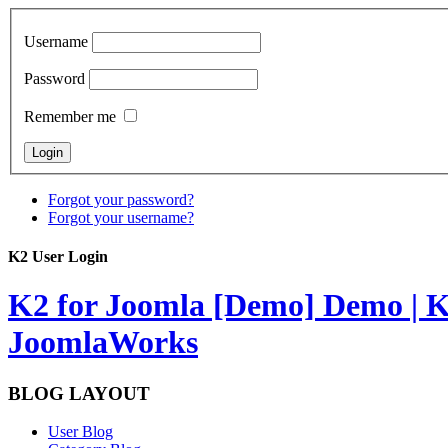
Username
Password
Remember me
Forgot your password?
Forgot your username?
K2 User Login
K2 for Joomla [Demo]
Demo | K
JoomlaWorks
BLOG LAYOUT
User Blog