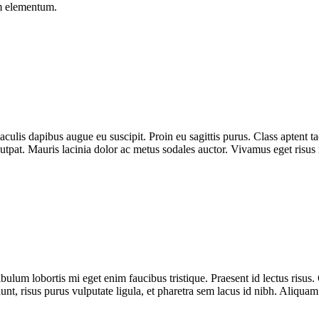
um elementum.
culis dapibus augue eu suscipit. Proin eu sagittis purus. Class aptent ta
pat. Mauris lacinia dolor ac metus sodales auctor. Vivamus eget risus 
ulum lobortis mi eget enim faucibus tristique. Praesent id lectus risus. C
 risus purus vulputate ligula, et pharetra sem lacus id nibh. Aliquam l