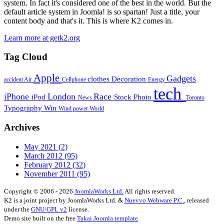
system. In fact it's considered one of the best in the world. But the
default article system in Joomla! is so spartan! Just a title, your
content body and that's it. This is where K2 comes in.
Learn more at getk2.org
Tag Cloud
Apple
Gadgets
clothes
Decoration
accident
Air
Cellphone
Energy
tech
iPhone
London
Race
iPod
Stock Photo
News
Toronto
Typography
Win
Wind power
World
Archives
May 2021
(2)
March 2012
(95)
February 2012
(32)
November 2011
(95)
Copyright © 2006 - 2026
JoomlaWorks Ltd.
All rights reserved.
K2 is a joint project by JoomlaWorks Ltd. &
Nuevvo Webware P.C.
, released
under the
GNU/GPL v2
license.
Demo site built on the free
Takai Joomla template