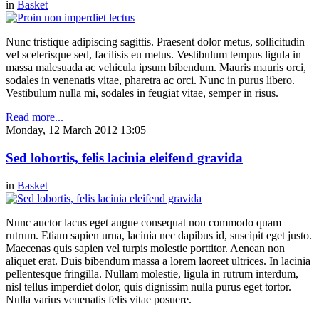
in
Basket
Nunc tristique adipiscing sagittis. Praesent dolor metus, sollicitudin
vel scelerisque sed, facilisis eu metus. Vestibulum tempus ligula in
massa malesuada ac vehicula ipsum bibendum. Mauris mauris orci,
sodales in venenatis vitae, pharetra ac orci. Nunc in purus libero.
Vestibulum nulla mi, sodales in feugiat vitae, semper in risus.
Read more...
Monday, 12 March 2012 13:05
Sed lobortis, felis lacinia eleifend gravida
in
Basket
Nunc auctor lacus eget augue consequat non commodo quam
rutrum. Etiam sapien urna, lacinia nec dapibus id, suscipit eget justo.
Maecenas quis sapien vel turpis molestie porttitor. Aenean non
aliquet erat. Duis bibendum massa a lorem laoreet ultrices. In lacinia
pellentesque fringilla. Nullam molestie, ligula in rutrum interdum,
nisl tellus imperdiet dolor, quis dignissim nulla purus eget tortor.
Nulla varius venenatis felis vitae posuere.