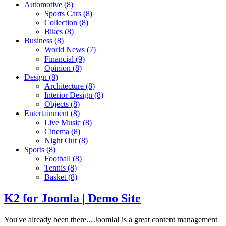
Automotive
(8)
Sports Cars
(8)
Collection
(8)
Bikes
(8)
Business
(8)
World News
(7)
Financial
(9)
Opinion
(8)
Design
(8)
Architecture
(8)
Interior Design
(8)
Objects
(8)
Entertainment
(8)
Live Music
(8)
Cinema
(8)
Night Out
(8)
Sports
(8)
Football
(8)
Tennis
(8)
Basket
(8)
K2 for Joomla | Demo Site
You've already been there... Joomla! is a great content management