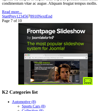
condimentum vitae ac augue. Aliquam feugiat tempus mollis.
Read more...
Start
Prev
1
2
3
4
5
6
7
8
9
10
Next
End
Page 7 of 10
K2 Categories list
Automotive
(8)
Sports Cars
(8)
Collection
(8)