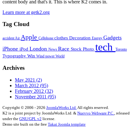
content body and that's it. This is where K2 comes in.
Learn more at getk2.org
Tag Cloud
Apple
Gadgets
clothes
Decoration
accident
Air
Cellphone
Energy
tech
iPhone
London
Race
iPod
Stock Photo
News
Toronto
Typography
Win
Wind power
World
Archives
May 2021
(2)
March 2012
(95)
February 2012
(32)
November 2011
(95)
Copyright © 2006 - 2026
JoomlaWorks Ltd.
All rights reserved.
K2 is a joint project by JoomlaWorks Ltd. &
Nuevvo Webware P.C.
, released
under the
GNU/GPL v2
license.
Demo site built on the free
Takai Joomla template