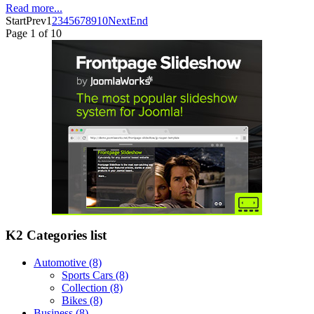
Read more...
Start
Prev
1
2
3
4
5
6
7
8
9
10
Next
End
Page 1 of 10
K2 Categories list
Automotive
(8)
Sports Cars
(8)
Collection
(8)
Bikes
(8)
Business
(8)