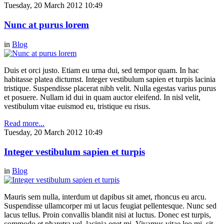
Tuesday, 20 March 2012 10:49
Nunc at purus lorem
in
Blog
Duis et orci justo. Etiam eu urna dui, sed tempor quam. In hac
habitasse platea dictumst. Integer vestibulum sapien et turpis lacinia
tristique. Suspendisse placerat nibh velit. Nulla egestas varius purus
et posuere. Nullam id dui in quam auctor eleifend. In nisl velit,
vestibulum vitae euismod eu, tristique eu risus.
Read more...
Tuesday, 20 March 2012 10:49
Integer vestibulum sapien et turpis
in
Blog
Mauris sem nulla, interdum ut dapibus sit amet, rhoncus eu arcu.
Suspendisse ullamcorper mi ut lacus feugiat pellentesque. Nunc sed
lacus tellus. Proin convallis blandit nisi at luctus. Donec est turpis,
commodo et pharetra vel, lacinia eget mi. Vivamus vitae leo mi, sit