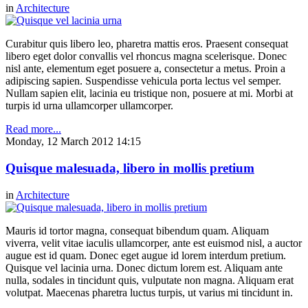
in
Architecture
Curabitur quis libero leo, pharetra mattis eros. Praesent consequat
libero eget dolor convallis vel rhoncus magna scelerisque. Donec
nisl ante, elementum eget posuere a, consectetur a metus. Proin a
adipiscing sapien. Suspendisse vehicula porta lectus vel semper.
Nullam sapien elit, lacinia eu tristique non, posuere at mi. Morbi at
turpis id urna ullamcorper ullamcorper.
Read more...
Monday, 12 March 2012 14:15
Quisque malesuada, libero in mollis pretium
in
Architecture
Mauris id tortor magna, consequat bibendum quam. Aliquam
viverra, velit vitae iaculis ullamcorper, ante est euismod nisl, a auctor
augue est id quam. Donec eget augue id lorem interdum pretium.
Quisque vel lacinia urna. Donec dictum lorem est. Aliquam ante
nulla, sodales in tincidunt quis, vulputate non magna. Aliquam erat
volutpat. Maecenas pharetra luctus turpis, ut varius mi tincidunt in.