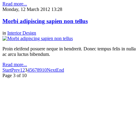
Read more...
Monday, 12 March 2012 13:28
Morbi adipiscing sapien non tellus
in
Interior Design
Proin eleifend posuere neque in hendrerit. Donec tempus felis in null
ac arcu luctus bibendum.
Read more...
Start
Prev
1
2
3
4
5
6
7
8
9
10
Next
End
Page 3 of 10