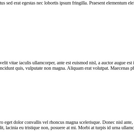
s sed erat egestas nec lobortis ipsum fringilla. Praesent elementum elei
lit vitae iaculis ullamcorper, ante est euismod nisl, a auctor augue e
incidunt quis, vulputate non magna. Aliquam erat volutpat. Maecenas phar
bero eget dolor convallis vel rhoncus magna scelerisque. Donec nisl ante
it, lacinia eu tristique non, posuere at mi. Morbi at turpis id urna ulla