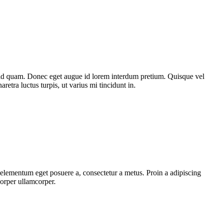
st id quam. Donec eget augue id lorem interdum pretium. Quisque vel
etra luctus turpis, ut varius mi tincidunt in.
, elementum eget posuere a, consectetur a metus. Proin a adipiscing
corper ullamcorper.