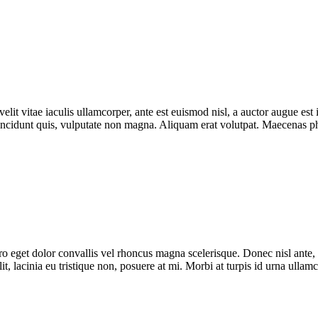
lit vitae iaculis ullamcorper, ante est euismod nisl, a auctor augue e
incidunt quis, vulputate non magna. Aliquam erat volutpat. Maecenas phar
bero eget dolor convallis vel rhoncus magna scelerisque. Donec nisl ante
t, lacinia eu tristique non, posuere at mi. Morbi at turpis id urna ullam