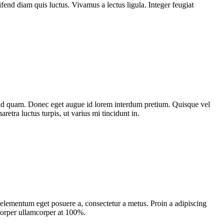
fend diam quis luctus. Vivamus a lectus ligula. Integer feugiat
st id quam. Donec eget augue id lorem interdum pretium. Quisque vel
etra luctus turpis, ut varius mi tincidunt in.
, elementum eget posuere a, consectetur a metus. Proin a adipiscing
mcorper ullamcorper at 100%.