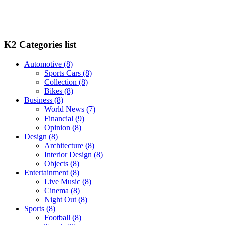
K2 Categories list
Automotive
(8)
Sports Cars
(8)
Collection
(8)
Bikes
(8)
Business
(8)
World News
(7)
Financial
(9)
Opinion
(8)
Design
(8)
Architecture
(8)
Interior Design
(8)
Objects
(8)
Entertainment
(8)
Live Music
(8)
Cinema
(8)
Night Out
(8)
Sports
(8)
Football
(8)