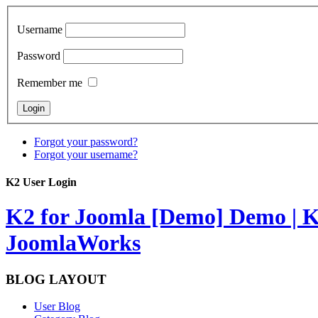
Username
Password
Remember me
Forgot your password?
Forgot your username?
K2 User Login
K2 for Joomla [Demo]
Demo | K
JoomlaWorks
BLOG LAYOUT
User Blog