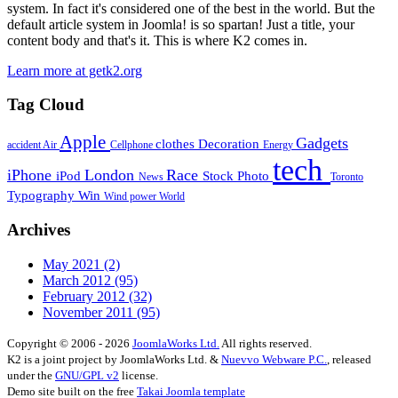
system. In fact it's considered one of the best in the world. But the
default article system in Joomla! is so spartan! Just a title, your
content body and that's it. This is where K2 comes in.
Learn more at getk2.org
Tag Cloud
Apple
Gadgets
clothes
Decoration
accident
Air
Cellphone
Energy
tech
iPhone
London
Race
iPod
Stock Photo
News
Toronto
Typography
Win
Wind power
World
Archives
May 2021
(2)
March 2012
(95)
February 2012
(32)
November 2011
(95)
Copyright © 2006 - 2026
JoomlaWorks Ltd.
All rights reserved.
K2 is a joint project by JoomlaWorks Ltd. &
Nuevvo Webware P.C.
, released
under the
GNU/GPL v2
license.
Demo site built on the free
Takai Joomla template