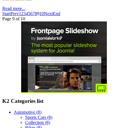
Read more...
Start
Prev
1
2
3
4
5
6
7
8
9
10
Next
End
Page 9 of 10
K2 Categories list
Automotive
(8)
Sports Cars
(8)
Collection
(8)
Bikes
(8)