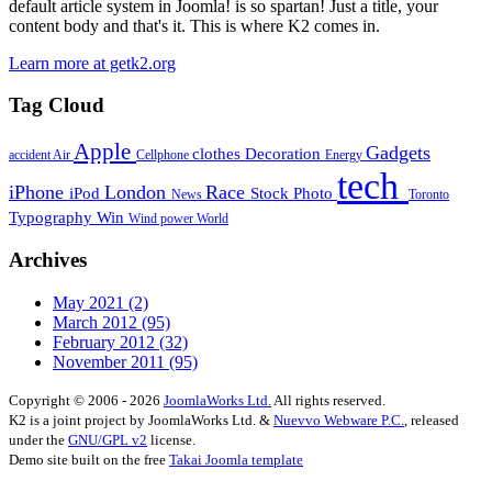
default article system in Joomla! is so spartan! Just a title, your
content body and that's it. This is where K2 comes in.
Learn more at getk2.org
Tag Cloud
Apple
Gadgets
clothes
Decoration
accident
Air
Cellphone
Energy
tech
iPhone
London
Race
iPod
Stock Photo
News
Toronto
Typography
Win
Wind power
World
Archives
May 2021
(2)
March 2012
(95)
February 2012
(32)
November 2011
(95)
Copyright © 2006 - 2026
JoomlaWorks Ltd.
All rights reserved.
K2 is a joint project by JoomlaWorks Ltd. &
Nuevvo Webware P.C.
, released
under the
GNU/GPL v2
license.
Demo site built on the free
Takai Joomla template