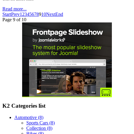
Read more...
Start
Prev
1
2
3
4
5
6
7
8
9
10
Next
End
Page 9 of 10
K2 Categories list
Automotive
(8)
Sports Cars
(8)
Collection
(8)
Bikes
(8)