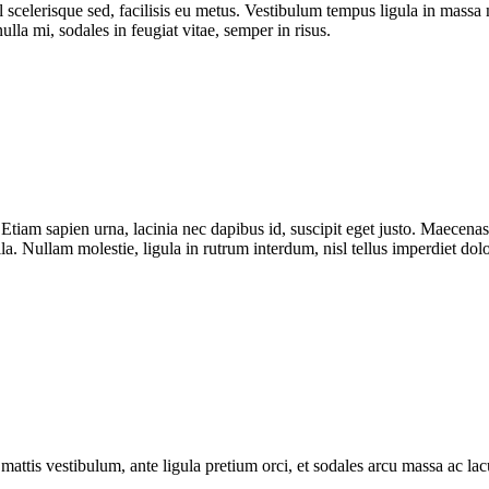
 vel scelerisque sed, facilisis eu metus. Vestibulum tempus ligula in ma
ulla mi, sodales in feugiat vitae, semper in risus.
 sapien urna, lacinia nec dapibus id, suscipit eget justo. Maecenas qu
la. Nullam molestie, ligula in rutrum interdum, nisl tellus imperdiet dolo
attis vestibulum, ante ligula pretium orci, et sodales arcu massa ac lacus