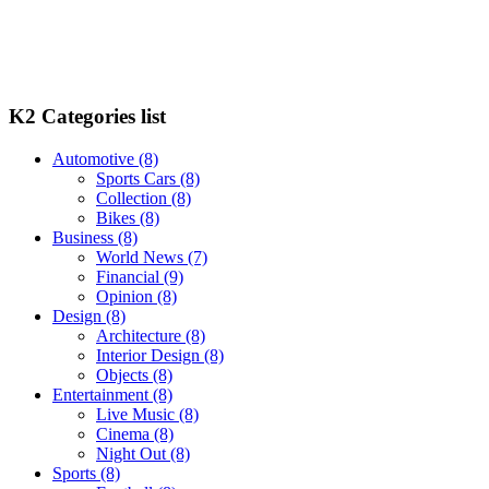
K2 Categories list
Automotive
(8)
Sports Cars
(8)
Collection
(8)
Bikes
(8)
Business
(8)
World News
(7)
Financial
(9)
Opinion
(8)
Design
(8)
Architecture
(8)
Interior Design
(8)
Objects
(8)
Entertainment
(8)
Live Music
(8)
Cinema
(8)
Night Out
(8)
Sports
(8)