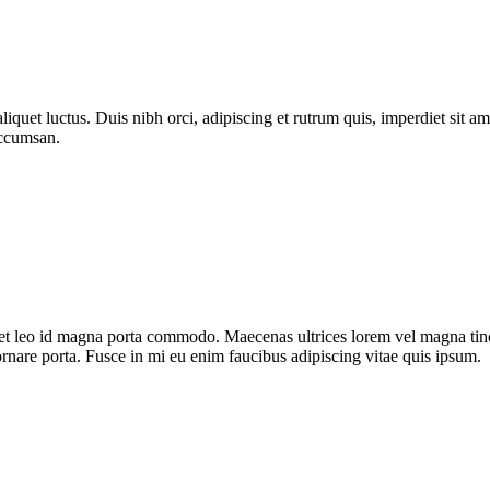
quet luctus. Duis nibh orci, adipiscing et rutrum quis, imperdiet sit am
accumsan.
et leo id magna porta commodo. Maecenas ultrices lorem vel magna tincid
ornare porta. Fusce in mi eu enim faucibus adipiscing vitae quis ipsum.