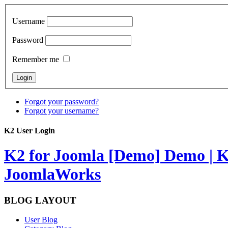
Username
Password
Remember me
Forgot your password?
Forgot your username?
K2 User Login
K2 for Joomla [Demo]
Demo | K
JoomlaWorks
BLOG LAYOUT
User Blog