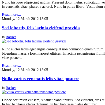
Nunc tristique adipiscing sagittis. Praesent dolor metus, sollicitudin
in venenatis vitae, pharetra ac orci. Nunc in purus libero. Vestibulum n
Read more...
Monday, 12 March 2012 13:05
Sed lobortis, felis lacinia eleifend gravida
in
Basket
Nunc auctor lacus eget augue consequat non commodo quam rutrum. Etiam
bibendum massa a lorem laoreet ultrices. In lacinia pellentesque fringil
vitae posuere.
Read more...
Monday, 12 March 2012 13:05
Nulla varius venenatis felis vitae posuere
in
Basket
Donec accumsan elit sem, sit amet blandit purus. Sed eleifend, eros at m
In hac habitasse platea dictumst. In hac habitasse platea dictumst.