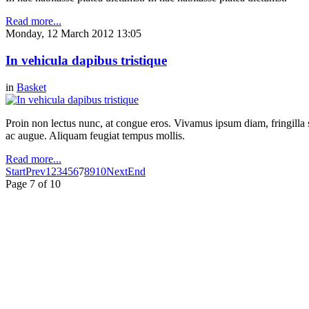
Read more...
Monday, 12 March 2012 13:05
In vehicula dapibus tristique
in
Basket
Proin non lectus nunc, at congue eros. Vivamus ipsum diam, fringilla s
ac augue. Aliquam feugiat tempus mollis.
Read more...
Start
Prev
1
2
3
4
5
6
7
8
9
10
Next
End
Page 7 of 10