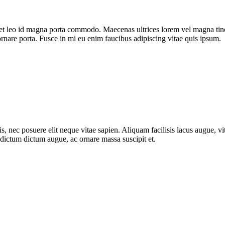
et leo id magna porta commodo. Maecenas ultrices lorem vel magna tincid
ornare porta. Fusce in mi eu enim faucibus adipiscing vitae quis ipsum.
, nec posuere elit neque vitae sapien. Aliquam facilisis lacus augue, vit
m dictum dictum augue, ac ornare massa suscipit et.