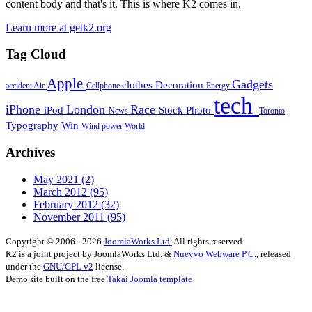
content body and that's it. This is where K2 comes in.
Learn more at getk2.org
Tag Cloud
Apple
Gadgets
clothes
Decoration
accident
Air
Cellphone
Energy
tech
iPhone
London
Race
iPod
Stock Photo
News
Toronto
Typography
Win
Wind power
World
Archives
May 2021
(2)
March 2012
(95)
February 2012
(32)
November 2011
(95)
Copyright © 2006 - 2026
JoomlaWorks Ltd.
All rights reserved.
K2 is a joint project by JoomlaWorks Ltd. &
Nuevvo Webware P.C.
, released
under the
GNU/GPL v2
license.
Demo site built on the free
Takai Joomla template