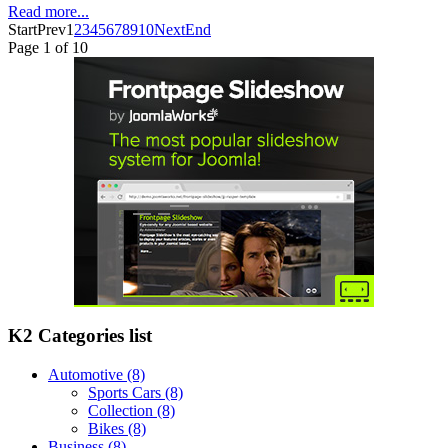
Read more...
Start
Prev
1
2
3
4
5
6
7
8
9
10
Next
End
Page 1 of 10
K2 Categories list
Automotive
(8)
Sports Cars
(8)
Collection
(8)
Bikes
(8)
Business
(8)