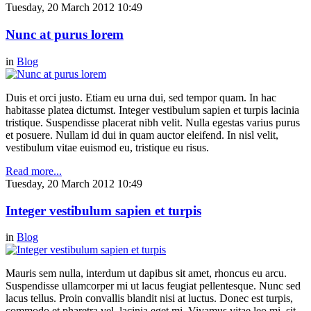
Tuesday, 20 March 2012 10:49
Nunc at purus lorem
in
Blog
Duis et orci justo. Etiam eu urna dui, sed tempor quam. In hac
habitasse platea dictumst. Integer vestibulum sapien et turpis lacinia
tristique. Suspendisse placerat nibh velit. Nulla egestas varius purus
et posuere. Nullam id dui in quam auctor eleifend. In nisl velit,
vestibulum vitae euismod eu, tristique eu risus.
Read more...
Tuesday, 20 March 2012 10:49
Integer vestibulum sapien et turpis
in
Blog
Mauris sem nulla, interdum ut dapibus sit amet, rhoncus eu arcu.
Suspendisse ullamcorper mi ut lacus feugiat pellentesque. Nunc sed
lacus tellus. Proin convallis blandit nisi at luctus. Donec est turpis,
commodo et pharetra vel, lacinia eget mi. Vivamus vitae leo mi, sit