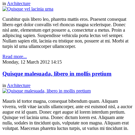
in
Architecture
Curabitur quis libero leo, pharetra mattis eros. Praesent consequat
libero eget dolor convallis vel rhoncus magna scelerisque. Donec
nisl ante, elementum eget posuere a, consectetur a metus. Proin a
adipiscing sapien. Suspendisse vehicula porta lectus vel semper.
Nullam sapien elit, lacinia eu tristique non, posuere at mi. Morbi at
turpis id urna ullamcorper ullamcorper.
Read more...
Monday, 12 March 2012 14:15
Quisque malesuada, libero in mollis pretium
in
Architecture
Mauris id tortor magna, consequat bibendum quam. Aliquam
viverra, velit vitae iaculis ullamcorper, ante est euismod nisl, a auctor
augue est id quam. Donec eget augue id lorem interdum pretium.
Quisque vel lacinia urna. Donec dictum lorem est. Aliquam ante
nulla, sodales in tincidunt quis, vulputate non magna. Aliquam erat
volutpat. Maecenas pharetra luctus turpis, ut varius mi tincidunt in.