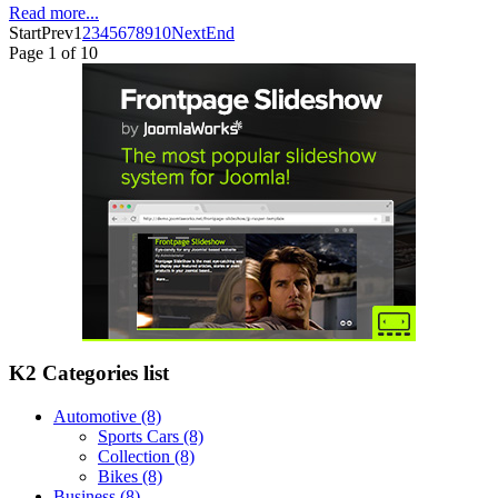
Read more...
Start
Prev
1
2
3
4
5
6
7
8
9
10
Next
End
Page 1 of 10
K2 Categories list
Automotive
(8)
Sports Cars
(8)
Collection
(8)
Bikes
(8)
Business
(8)