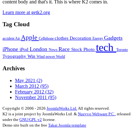
content body and that's it. This is where K2 comes in.
Learn more at getk2.org
Tag Cloud
Apple
Gadgets
clothes
Decoration
accident
Air
Cellphone
Energy
tech
iPhone
London
Race
iPod
Stock Photo
News
Toronto
Typography
Win
Wind power
World
Archives
May 2021
(2)
March 2012
(95)
February 2012
(32)
November 2011
(95)
Copyright © 2006 - 2026
JoomlaWorks Ltd.
All rights reserved.
K2 is a joint project by JoomlaWorks Ltd. &
Nuevvo Webware P.C.
, released
under the
GNU/GPL v2
license.
Demo site built on the free
Takai Joomla template