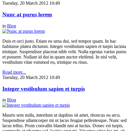
Tuesday, 20 March 2012 10:49
Nunc at purus lorem
in
Blog
Duis et orci justo. Etiam eu urna dui, sed tempor quam. In hac
habitasse platea dictumst. Integer vestibulum sapien et turpis lacinia
tristique. Suspendisse placerat nibh velit. Nulla egestas varius purus
et posuere. Nullam id dui in quam auctor eleifend. In nisl velit,
vestibulum vitae euismod eu, tristique eu risus.
Read more...
Tuesday, 20 March 2012 10:49
Integer vestibulum sapien et turpis
in
Blog
Mauris sem nulla, interdum ut dapibus sit amet, rhoncus eu arcu.
Suspendisse ullamcorper mi ut lacus feugiat pellentesque. Nunc sed
lacus tellus. Proin convallis blandit nisi at luctus. Donec est turpis,
commodo et pharetra vel, lacinia eget mi. Vivamus vitae leo mi, sit