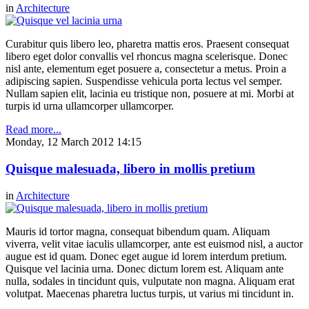
in
Architecture
Curabitur quis libero leo, pharetra mattis eros. Praesent consequat
libero eget dolor convallis vel rhoncus magna scelerisque. Donec
nisl ante, elementum eget posuere a, consectetur a metus. Proin a
adipiscing sapien. Suspendisse vehicula porta lectus vel semper.
Nullam sapien elit, lacinia eu tristique non, posuere at mi. Morbi at
turpis id urna ullamcorper ullamcorper.
Read more...
Monday, 12 March 2012 14:15
Quisque malesuada, libero in mollis pretium
in
Architecture
Mauris id tortor magna, consequat bibendum quam. Aliquam
viverra, velit vitae iaculis ullamcorper, ante est euismod nisl, a auctor
augue est id quam. Donec eget augue id lorem interdum pretium.
Quisque vel lacinia urna. Donec dictum lorem est. Aliquam ante
nulla, sodales in tincidunt quis, vulputate non magna. Aliquam erat
volutpat. Maecenas pharetra luctus turpis, ut varius mi tincidunt in.