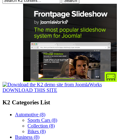
DOWNLOAD THIS SITE
K2 Categories List
Automotive
(8)
Sports Cars
(8)
Collection
(8)
Bikes
(8)
Business
(8)