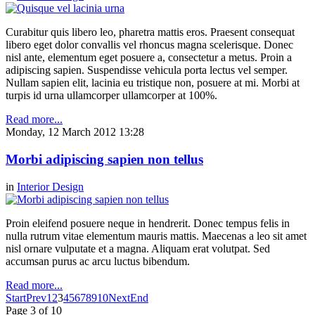
Curabitur quis libero leo, pharetra mattis eros. Praesent consequat
libero eget dolor convallis vel rhoncus magna scelerisque. Donec
nisl ante, elementum eget posuere a, consectetur a metus. Proin a
adipiscing sapien. Suspendisse vehicula porta lectus vel semper.
Nullam sapien elit, lacinia eu tristique non, posuere at mi. Morbi at
turpis id urna ullamcorper ullamcorper at 100%.
Read more...
Monday, 12 March 2012 13:28
Morbi adipiscing sapien non tellus
in
Interior Design
Proin eleifend posuere neque in hendrerit. Donec tempus felis in
nulla rutrum vitae elementum mauris mattis. Maecenas a leo sit amet
nisl ornare vulputate et a magna. Aliquam erat volutpat. Sed
accumsan purus ac arcu luctus bibendum.
Read more...
Start
Prev
1
2
3
4
5
6
7
8
9
10
Next
End
Page 3 of 10