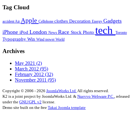
Tag Cloud
Apple
Gadgets
clothes
Decoration
accident
Air
Cellphone
Energy
tech
iPhone
London
Race
iPod
Stock Photo
News
Toronto
Typography
Win
Wind power
World
Archives
May 2021
(2)
March 2012
(95)
February 2012
(32)
November 2011
(95)
Copyright © 2006 - 2026
JoomlaWorks Ltd.
All rights reserved.
K2 is a joint project by JoomlaWorks Ltd. &
Nuevvo Webware P.C.
, released
under the
GNU/GPL v2
license.
Demo site built on the free
Takai Joomla template