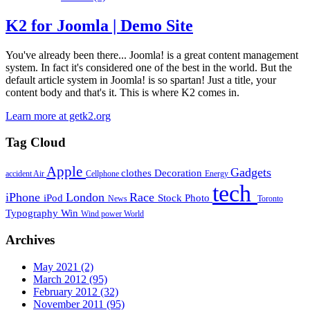
K2 for Joomla | Demo Site
You've already been there... Joomla! is a great content management
system. In fact it's considered one of the best in the world. But the
default article system in Joomla! is so spartan! Just a title, your
content body and that's it. This is where K2 comes in.
Learn more at getk2.org
Tag Cloud
Apple
Gadgets
clothes
Decoration
accident
Air
Cellphone
Energy
tech
iPhone
London
Race
iPod
Stock Photo
News
Toronto
Typography
Win
Wind power
World
Archives
May 2021
(2)
March 2012
(95)
February 2012
(32)
November 2011
(95)