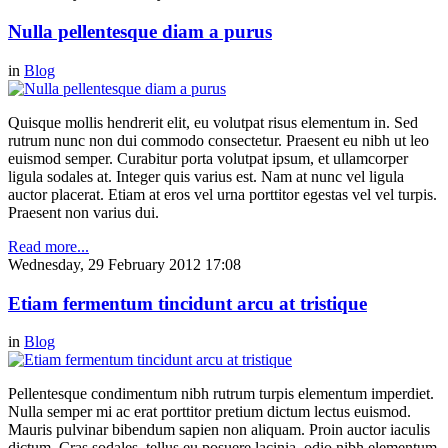
Nulla pellentesque diam a purus
in
Blog
Quisque mollis hendrerit elit, eu volutpat risus elementum in. Sed
rutrum nunc non dui commodo consectetur. Praesent eu nibh ut leo
euismod semper. Curabitur porta volutpat ipsum, et ullamcorper
ligula sodales at. Integer quis varius est. Nam at nunc vel ligula
auctor placerat. Etiam at eros vel urna porttitor egestas vel vel turpis.
Praesent non varius dui.
Read more...
Wednesday, 29 February 2012 17:08
Etiam fermentum tincidunt arcu at tristique
in
Blog
Pellentesque condimentum nibh rutrum turpis elementum imperdiet.
Nulla semper mi ac erat porttitor pretium dictum lectus euismod.
Mauris pulvinar bibendum sapien non aliquam. Proin auctor iaculis
dictum. Cras sodales, tellus eu posuere lacinia, odio nibh elementum