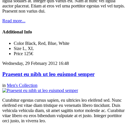
ligula sodales at. Integer quis varius est. Nam at nunc vel ligula
auctor placerat. Etiam at eros vel urna porttitor egestas vel vel turpis.
Praesent non varius dui.
Read more...
Additional Info
Color
Black, Red, Blue, White
Size
L, XL
Price
125€
Wednesday, 29 February 2012 16:48
Praesent eu nibh ut leo euismod semper
in
Men's Collection
Curabitur egestas cursus sapien, eu ultricies leo eleifend sed. Nunc
eleifend est vitae diam tristique eu venenatis libero tincidunt. Duis
vehicula vehicula diam, sit amet sagittis tortor molestie ac. Curabitur
vitae libero eu eros bibendum vulputate at et justo. Integer porttitor
orci justo, in viverra leo.