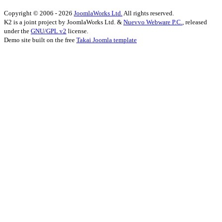
Copyright © 2006 - 2026
JoomlaWorks Ltd.
All rights reserved.
K2 is a joint project by JoomlaWorks Ltd. &
Nuevvo Webware P.C.
, released
under the
GNU/GPL v2
license.
Demo site built on the free
Takai Joomla template