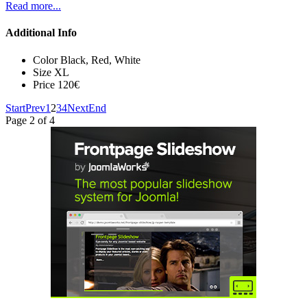
Read more...
Additional Info
Color
Black, Red, White
Size
XL
Price
120€
Start
Prev
1
2
3
4
Next
End
Page 2 of 4