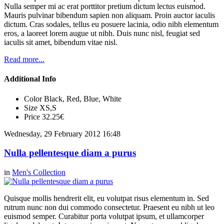
Nulla semper mi ac erat porttitor pretium dictum lectus euismod.
Mauris pulvinar bibendum sapien non aliquam. Proin auctor iaculis
dictum. Cras sodales, tellus eu posuere lacinia, odio nibh elementum
eros, a laoreet lorem augue ut nibh. Duis nunc nisl, feugiat sed
iaculis sit amet, bibendum vitae nisl.
Read more...
Additional Info
Color
Black, Red, Blue, White
Size
XS,S
Price
32.25€
Wednesday, 29 February 2012 16:48
Nulla pellentesque diam a purus
in
Men's Collection
Quisque mollis hendrerit elit, eu volutpat risus elementum in. Sed
rutrum nunc non dui commodo consectetur. Praesent eu nibh ut leo
euismod semper. Curabitur porta volutpat ipsum, et ullamcorper