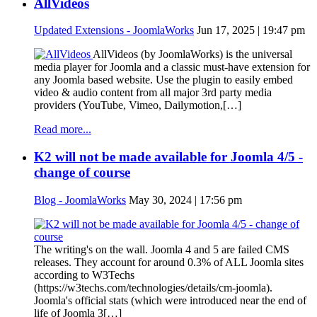
AllVideos
Updated Extensions - JoomlaWorks
Jun 17, 2025 | 19:47 pm
AllVideos (by JoomlaWorks) is the universal
media player for Joomla and a classic must-have extension for
any Joomla based website. Use the plugin to easily embed
video & audio content from all major 3rd party media
providers (YouTube, Vimeo, Dailymotion,[…]
Read more...
K2 will not be made available for Joomla 4/5 -
change of course
Blog - JoomlaWorks
May 30, 2024 | 17:56 pm
The writing's on the wall. Joomla 4 and 5 are failed CMS
releases. They account for around 0.3% of ALL Joomla sites
according to W3Techs
(https://w3techs.com/technologies/details/cm-joomla).
Joomla's official stats (which were introduced near the end of
life of Joomla 3[…]