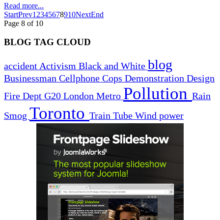
Read more...
Start
Prev
1
2
3
4
5
6
7
8
9
10
Next
End
Page 8 of 10
BLOG TAG CLOUD
blog
accident
Activism
Black and White
Businessman
Cellphone
Cops
Demonstration
Design
Pollution
Fire Dept
G20
London
Metro
Rain
Toronto
Smog
Train
Tube
Wind power