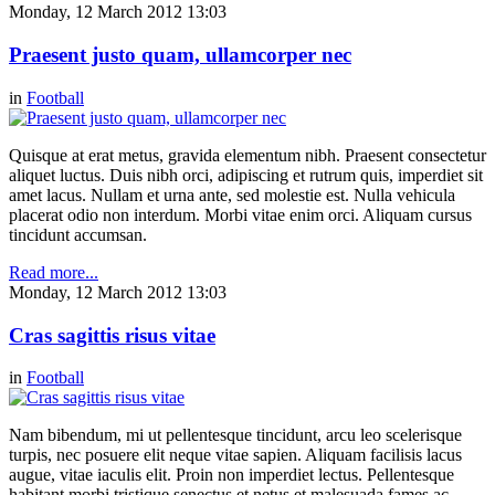
Monday, 12 March 2012 13:03
Praesent justo quam, ullamcorper nec
in
Football
Quisque at erat metus, gravida elementum nibh. Praesent consectetur
aliquet luctus. Duis nibh orci, adipiscing et rutrum quis, imperdiet sit
amet lacus. Nullam et urna ante, sed molestie est. Nulla vehicula
placerat odio non interdum. Morbi vitae enim orci. Aliquam cursus
tincidunt accumsan.
Read more...
Monday, 12 March 2012 13:03
Cras sagittis risus vitae
in
Football
Nam bibendum, mi ut pellentesque tincidunt, arcu leo scelerisque
turpis, nec posuere elit neque vitae sapien. Aliquam facilisis lacus
augue, vitae iaculis elit. Proin non imperdiet lectus. Pellentesque
habitant morbi tristique senectus et netus et malesuada fames ac