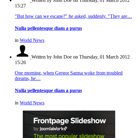
Written by John Doe
on Thursday, 01 March 2012
15:27
"But how can we escape?" he asked, suddenly. "They are…
Nulla pellentesque diam a purus
in
World News
Written by John Doe
on Thursday, 01 March 2012
15:26
One morning, when Gregor Samsa woke from troubled
dreams, he…
Nulla pellentesque diam a purus
in
World News