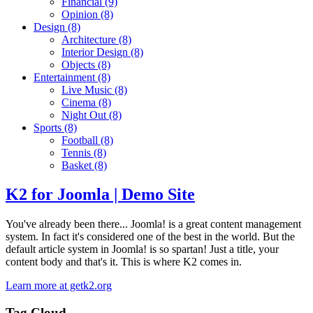
Financial
(9)
Opinion
(8)
Design
(8)
Architecture
(8)
Interior Design
(8)
Objects
(8)
Entertainment
(8)
Live Music
(8)
Cinema
(8)
Night Out
(8)
Sports
(8)
Football
(8)
Tennis
(8)
Basket
(8)
K2 for Joomla | Demo Site
You've already been there... Joomla! is a great content management
system. In fact it's considered one of the best in the world. But the
default article system in Joomla! is so spartan! Just a title, your
content body and that's it. This is where K2 comes in.
Learn more at getk2.org
Tag Cloud