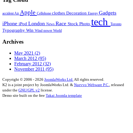
Apple
Gadgets
clothes
Decoration
accident
Air
Cellphone
Energy
tech
iPhone
London
Race
iPod
Stock Photo
News
Toronto
Typography
Win
Wind power
World
Archives
May 2021
(2)
March 2012
(95)
February 2012
(32)
November 2011
(95)
Copyright © 2006 - 2026
JoomlaWorks Ltd.
All rights reserved.
K2 is a joint project by JoomlaWorks Ltd. &
Nuevvo Webware P.C.
, released
under the
GNU/GPL v2
license.
Demo site built on the free
Takai Joomla template