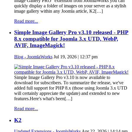
Image Gallery PRO" extension from JoomlaWorks you can
quickly display a folder of images on your server as a stylish
image gallery within any Joomla article, K2[…]
Read more...
Simple Image Gallery Pro v3.10 released - PHP
8.x compatible for Joomla 3.x UTD, WebP,
AVIF, ImageMagick!
Blog - JoomlaWorks
Jul 19, 2026 | 12:37 pm
Simple Image Gallery Pro v3.10 is now available to
download for subscribers. To summarize the release, we've
added full support for PHP 8.x (those using Joomla 3.x UTD
will certainly appreciate the update) and extended to new
features.Here's what's been[…]
Read more...
K2
Updated Extensions - JoomlaWorks
Apr 22, 2026 | 14:14 pm