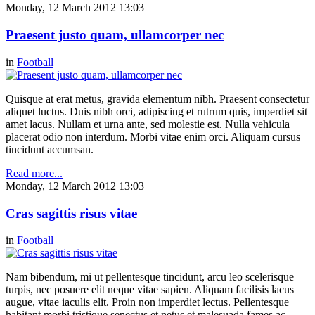
Monday, 12 March 2012 13:03
Praesent justo quam, ullamcorper nec
in
Football
Quisque at erat metus, gravida elementum nibh. Praesent consectetur
aliquet luctus. Duis nibh orci, adipiscing et rutrum quis, imperdiet sit
amet lacus. Nullam et urna ante, sed molestie est. Nulla vehicula
placerat odio non interdum. Morbi vitae enim orci. Aliquam cursus
tincidunt accumsan.
Read more...
Monday, 12 March 2012 13:03
Cras sagittis risus vitae
in
Football
Nam bibendum, mi ut pellentesque tincidunt, arcu leo scelerisque
turpis, nec posuere elit neque vitae sapien. Aliquam facilisis lacus
augue, vitae iaculis elit. Proin non imperdiet lectus. Pellentesque
habitant morbi tristique senectus et netus et malesuada fames ac