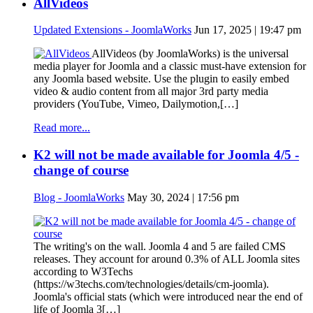
AllVideos
Updated Extensions - JoomlaWorks
Jun 17, 2025 | 19:47 pm
AllVideos (by JoomlaWorks) is the universal
media player for Joomla and a classic must-have extension for
any Joomla based website. Use the plugin to easily embed
video & audio content from all major 3rd party media
providers (YouTube, Vimeo, Dailymotion,[…]
Read more...
K2 will not be made available for Joomla 4/5 -
change of course
Blog - JoomlaWorks
May 30, 2024 | 17:56 pm
The writing's on the wall. Joomla 4 and 5 are failed CMS
releases. They account for around 0.3% of ALL Joomla sites
according to W3Techs
(https://w3techs.com/technologies/details/cm-joomla).
Joomla's official stats (which were introduced near the end of
life of Joomla 3[…]