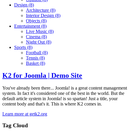
Design
(8)
Architecture
(8)
Interior Design
(8)
Objects
(8)
Entertainment
(8)
Live Music
(8)
Cinema
(8)
Night Out
(8)
Sports
(8)
Football
(8)
Tennis
(8)
Basket
(8)
K2 for Joomla | Demo Site
You've already been there... Joomla! is a great content management
system. In fact it's considered one of the best in the world. But the
default article system in Joomla! is so spartan! Just a title, your
content body and that's it. This is where K2 comes in.
Learn more at getk2.org
Tag Cloud