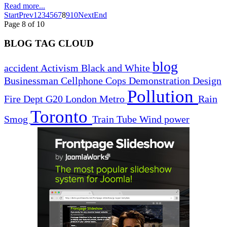
Read more...
Start
Prev
1
2
3
4
5
6
7
8
9
10
Next
End
Page 8 of 10
BLOG TAG CLOUD
blog
accident
Activism
Black and White
Businessman
Cellphone
Cops
Demonstration
Design
Pollution
Fire Dept
G20
London
Metro
Rain
Toronto
Smog
Train
Tube
Wind power