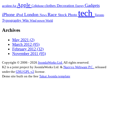
Apple
Gadgets
clothes
Decoration
accident
Air
Cellphone
Energy
tech
iPhone
London
Race
iPod
Stock Photo
News
Toronto
Typography
Win
Wind power
World
Archives
May 2021
(2)
March 2012
(95)
February 2012
(32)
November 2011
(95)
Copyright © 2006 - 2026
JoomlaWorks Ltd.
All rights reserved.
K2 is a joint project by JoomlaWorks Ltd. &
Nuevvo Webware P.C.
, released
under the
GNU/GPL v2
license.
Demo site built on the free
Takai Joomla template