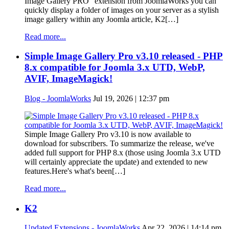
Image Gallery PRO" extension from JoomlaWorks you can
quickly display a folder of images on your server as a stylish
image gallery within any Joomla article, K2[…]
Read more...
Simple Image Gallery Pro v3.10 released - PHP
8.x compatible for Joomla 3.x UTD, WebP,
AVIF, ImageMagick!
Blog - JoomlaWorks
Jul 19, 2026 | 12:37 pm
Simple Image Gallery Pro v3.10 is now available to
download for subscribers. To summarize the release, we've
added full support for PHP 8.x (those using Joomla 3.x UTD
will certainly appreciate the update) and extended to new
features.Here's what's been[…]
Read more...
K2
Updated Extensions - JoomlaWorks
Apr 22, 2026 | 14:14 pm