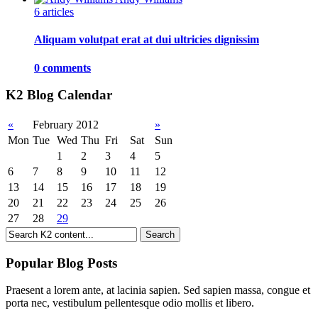
6 articles
Aliquam volutpat erat at dui ultricies dignissim
0 comments
K2 Blog Calendar
«
February 2012
»
Mon
Tue
Wed
Thu
Fri
Sat
Sun
1
2
3
4
5
6
7
8
9
10
11
12
13
14
15
16
17
18
19
20
21
22
23
24
25
26
27
28
29
Popular Blog Posts
Praesent a lorem ante, at lacinia sapien. Sed sapien massa, congue et
porta nec, vestibulum pellentesque odio mollis et libero.