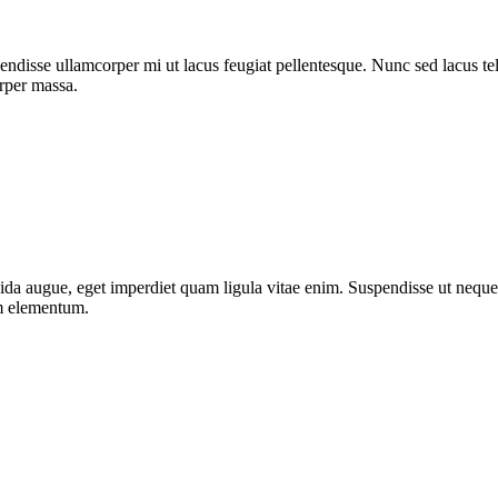
ndisse ullamcorper mi ut lacus feugiat pellentesque. Nunc sed lacus tell
orper massa.
da augue, eget imperdiet quam ligula vitae enim. Suspendisse ut neque 
um elementum.