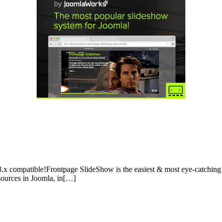
.x compatible!Frontpage SlideShow is the easiest & most eye-catching w
 sources in Joomla, in[…]