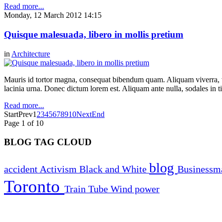
Read more...
Monday, 12 March 2012 14:15
Quisque malesuada, libero in mollis pretium
in
Architecture
Mauris id tortor magna, consequat bibendum quam. Aliquam viverra, ve
lacinia urna. Donec dictum lorem est. Aliquam ante nulla, sodales in t
Read more...
Start
Prev
1
2
3
4
5
6
7
8
9
10
Next
End
Page 1 of 10
BLOG TAG CLOUD
blog
accident
Activism
Black and White
Business
Toronto
Train
Tube
Wind power