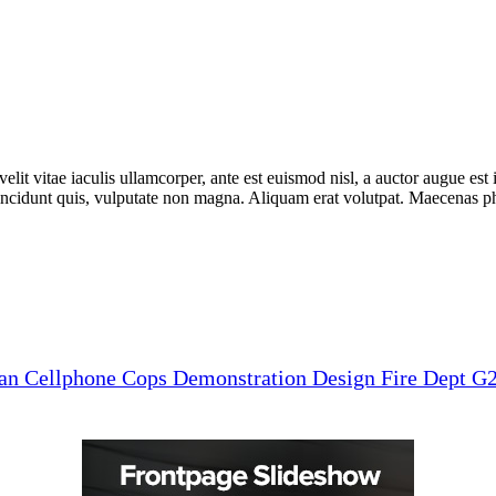
lit vitae iaculis ullamcorper, ante est euismod nisl, a auctor augue e
incidunt quis, vulputate non magna. Aliquam erat volutpat. Maecenas phar
man
Cellphone
Cops
Demonstration
Design
Fire Dept
G