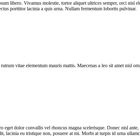
sum libero. Vivamus molestie, tortor aliquet ultrices semper, orci nisl 
ectus porttitor lacinia a quis urna. Nullam fermentum lobortis pulvinar.
a rutrum vitae elementum mauris mattis. Maecenas a leo sit amet nisl o
bero eget dolor convallis vel rhoncus magna scelerisque. Donec nisl ante
t, lacinia eu tristique non, posuere at mi. Morbi at turpis id urna ullam