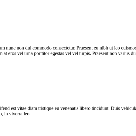
trum nunc non dui commodo consectetur. Praesent eu nibh ut leo euismod
m at eros vel urna porttitor egestas vel vel turpis. Praesent non varius du
fend est vitae diam tristique eu venenatis libero tincidunt. Duis vehicula
o, in viverra leo.