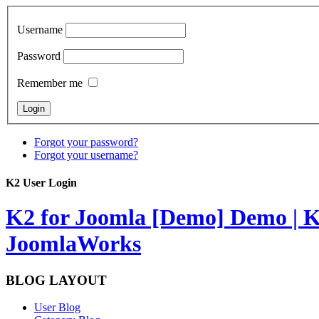
Username
Password
Remember me
Forgot your password?
Forgot your username?
K2 User Login
K2 for Joomla [Demo]
Demo | K
JoomlaWorks
BLOG LAYOUT
User Blog