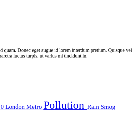
st id quam. Donec eget augue id lorem interdum pretium. Quisque vel
etra luctus turpis, ut varius mi tincidunt in.
Pollution
20
London
Metro
Rain
Smog