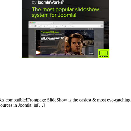
.x compatible!Frontpage SlideShow is the easiest & most eye-catching w
 sources in Joomla, in[…]