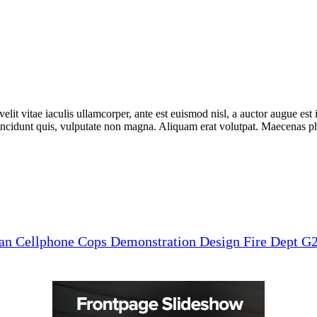
lit vitae iaculis ullamcorper, ante est euismod nisl, a auctor augue e
incidunt quis, vulputate non magna. Aliquam erat volutpat. Maecenas phar
man
Cellphone
Cops
Demonstration
Design
Fire Dept
G