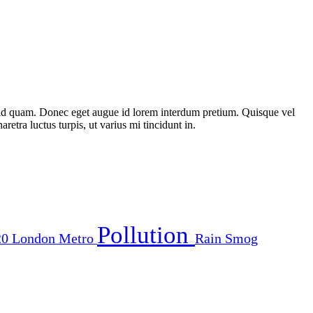
st id quam. Donec eget augue id lorem interdum pretium. Quisque vel
etra luctus turpis, ut varius mi tincidunt in.
Pollution
20
London
Metro
Rain
Smog