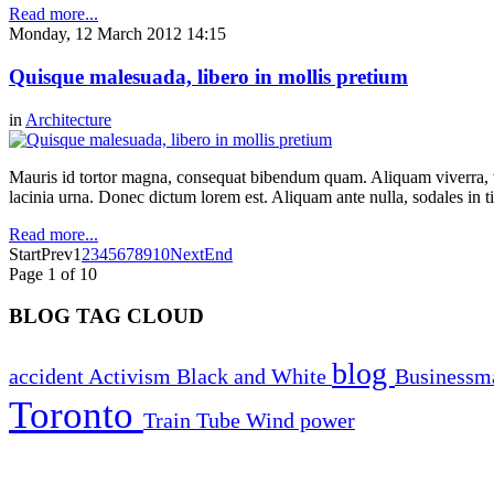
Read more...
Monday, 12 March 2012 14:15
Quisque malesuada, libero in mollis pretium
in
Architecture
Mauris id tortor magna, consequat bibendum quam. Aliquam viverra, ve
lacinia urna. Donec dictum lorem est. Aliquam ante nulla, sodales in t
Read more...
Start
Prev
1
2
3
4
5
6
7
8
9
10
Next
End
Page 1 of 10
BLOG TAG CLOUD
blog
accident
Activism
Black and White
Business
Toronto
Train
Tube
Wind power