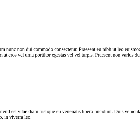
trum nunc non dui commodo consectetur. Praesent eu nibh ut leo euismod
m at eros vel urna porttitor egestas vel vel turpis. Praesent non varius du
fend est vitae diam tristique eu venenatis libero tincidunt. Duis vehicula
o, in viverra leo.