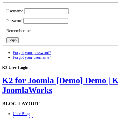
Username
Password
Remember me
Forgot your password?
Forgot your username?
K2 User Login
K2 for Joomla [Demo]
Demo | K
JoomlaWorks
BLOG LAYOUT
User Blog