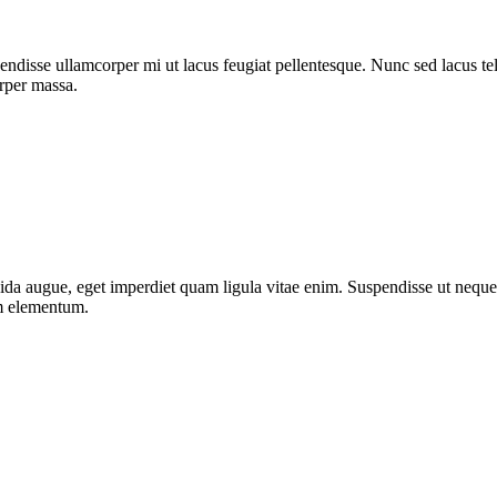
ndisse ullamcorper mi ut lacus feugiat pellentesque. Nunc sed lacus tell
orper massa.
da augue, eget imperdiet quam ligula vitae enim. Suspendisse ut neque 
um elementum.