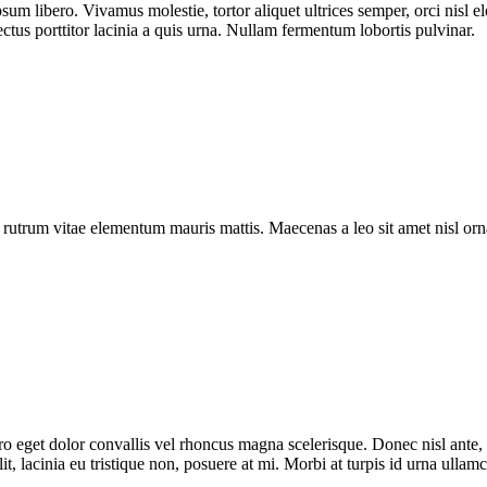
sum libero. Vivamus molestie, tortor aliquet ultrices semper, orci nisl 
ectus porttitor lacinia a quis urna. Nullam fermentum lobortis pulvinar.
a rutrum vitae elementum mauris mattis. Maecenas a leo sit amet nisl o
bero eget dolor convallis vel rhoncus magna scelerisque. Donec nisl ante
t, lacinia eu tristique non, posuere at mi. Morbi at turpis id urna ullam