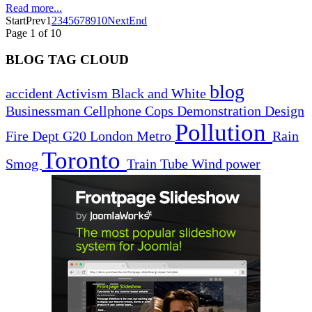
Read more...
Start
Prev
1
2
3
4
5
6
7
8
9
10
Next
End
Page 1 of 10
BLOG TAG CLOUD
blog
accident
Activism
Black and White
Businessman
Cellphone
Cops
Demonstration
Design
Pollution
Fire Dept
G20
London
Metro
Rain
Toronto
Smog
Train
Tube
Wind power