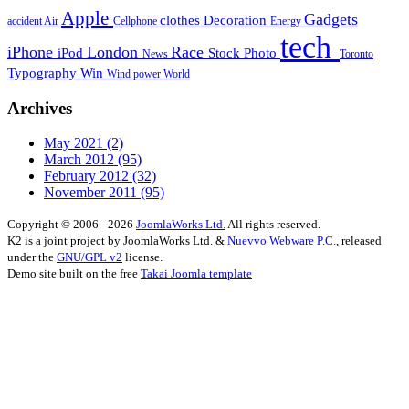
Apple
Gadgets
clothes
Decoration
accident
Air
Cellphone
Energy
tech
iPhone
London
Race
iPod
Stock Photo
News
Toronto
Typography
Win
Wind power
World
Archives
May 2021
(2)
March 2012
(95)
February 2012
(32)
November 2011
(95)
Copyright © 2006 - 2026
JoomlaWorks Ltd.
All rights reserved.
K2 is a joint project by JoomlaWorks Ltd. &
Nuevvo Webware P.C.
, released
under the
GNU/GPL v2
license.
Demo site built on the free
Takai Joomla template