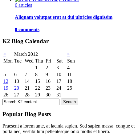
6 articles
Aliquam volutpat erat at dui ultricies dignissim
0 comments
K2 Blog Calendar
«
March 2012
»
Mon
Tue
Wed
Thu
Fri
Sat
Sun
1
2
3
4
5
6
7
8
9
10
11
12
13
14
15
16
17
18
19
20
21
22
23
24
25
26
27
28
29
30
31
Popular Blog Posts
Praesent a lorem ante, at lacinia sapien. Sed sapien massa, congue et
porta nec, vestibulum pellentesque odio mollis et libero.