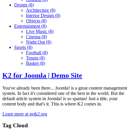
Design
(8)
Architecture
(8)
Interior Design
(8)
Objects
(8)
Entertainment
(8)
Live Music
(8)
Cinema
(8)
Night Out
(8)
Sports
(8)
Football
(8)
Tennis
(8)
Basket
(8)
K2 for Joomla | Demo Site
You've already been there... Joomla! is a great content management
system. In fact it's considered one of the best in the world. But the
default article system in Joomla! is so spartan! Just a title, your
content body and that's it. This is where K2 comes in.
Learn more at getk2.org
Tag Cloud