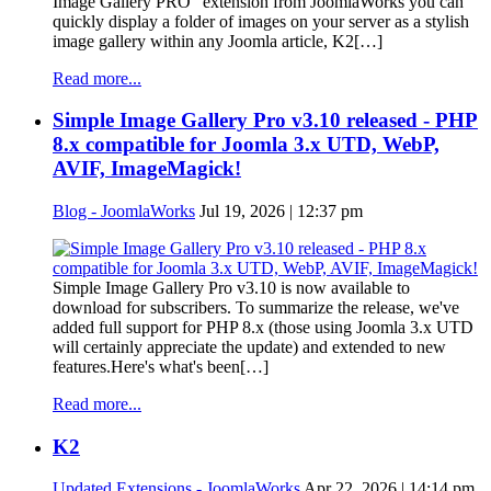
Image Gallery PRO" extension from JoomlaWorks you can
quickly display a folder of images on your server as a stylish
image gallery within any Joomla article, K2[…]
Read more...
Simple Image Gallery Pro v3.10 released - PHP
8.x compatible for Joomla 3.x UTD, WebP,
AVIF, ImageMagick!
Blog - JoomlaWorks
Jul 19, 2026 | 12:37 pm
Simple Image Gallery Pro v3.10 is now available to
download for subscribers. To summarize the release, we've
added full support for PHP 8.x (those using Joomla 3.x UTD
will certainly appreciate the update) and extended to new
features.Here's what's been[…]
Read more...
K2
Updated Extensions - JoomlaWorks
Apr 22, 2026 | 14:14 pm