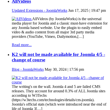
AllVideos
Updated Extensions - JoomlaWorks
Jun 17, 2025 | 19:47 pm
AllVideos (by JoomlaWorks) is the universal
media player for Joomla and a classic must-have extension for
any Joomla based website. Use the plugin to easily embed
video & audio content from all major 3rd party media
providers (YouTube, Vimeo, Dailymotion,[…]
Read more...
K2 will not be made available for Joomla 4/5 -
change of course
Blog - JoomlaWorks
May 30, 2024 | 17:56 pm
The writing's on the wall. Joomla 4 and 5 are failed CMS
releases. They account for around 0.3% of ALL Joomla sites
according to W3Techs
(https://w3techs.com/technologies/details/cm-joomla).
Joomla's official stats (which were introduced near the end of
life of Joomla 3[…]