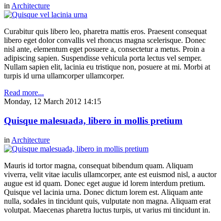
in
Architecture
Curabitur quis libero leo, pharetra mattis eros. Praesent consequat
libero eget dolor convallis vel rhoncus magna scelerisque. Donec
nisl ante, elementum eget posuere a, consectetur a metus. Proin a
adipiscing sapien. Suspendisse vehicula porta lectus vel semper.
Nullam sapien elit, lacinia eu tristique non, posuere at mi. Morbi at
turpis id urna ullamcorper ullamcorper.
Read more...
Monday, 12 March 2012 14:15
Quisque malesuada, libero in mollis pretium
in
Architecture
Mauris id tortor magna, consequat bibendum quam. Aliquam
viverra, velit vitae iaculis ullamcorper, ante est euismod nisl, a auctor
augue est id quam. Donec eget augue id lorem interdum pretium.
Quisque vel lacinia urna. Donec dictum lorem est. Aliquam ante
nulla, sodales in tincidunt quis, vulputate non magna. Aliquam erat
volutpat. Maecenas pharetra luctus turpis, ut varius mi tincidunt in.