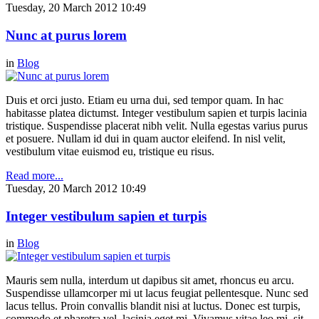
Tuesday, 20 March 2012 10:49
Nunc at purus lorem
in
Blog
Duis et orci justo. Etiam eu urna dui, sed tempor quam. In hac
habitasse platea dictumst. Integer vestibulum sapien et turpis lacinia
tristique. Suspendisse placerat nibh velit. Nulla egestas varius purus
et posuere. Nullam id dui in quam auctor eleifend. In nisl velit,
vestibulum vitae euismod eu, tristique eu risus.
Read more...
Tuesday, 20 March 2012 10:49
Integer vestibulum sapien et turpis
in
Blog
Mauris sem nulla, interdum ut dapibus sit amet, rhoncus eu arcu.
Suspendisse ullamcorper mi ut lacus feugiat pellentesque. Nunc sed
lacus tellus. Proin convallis blandit nisi at luctus. Donec est turpis,
commodo et pharetra vel, lacinia eget mi. Vivamus vitae leo mi, sit