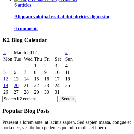
6 articles
Aliquam volutpat erat at dui ultricies dignissim
0 comments
K2 Blog Calendar
«
March 2012
»
Mon
Tue
Wed
Thu
Fri
Sat
Sun
1
2
3
4
5
6
7
8
9
10
11
12
13
14
15
16
17
18
19
20
21
22
23
24
25
26
27
28
29
30
31
Popular Blog Posts
Praesent a lorem ante, at lacinia sapien. Sed sapien massa, congue et
porta nec, vestibulum pellentesque odio mollis et libero.