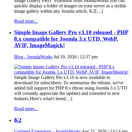
Image Gallery PRO" extension from JoomlaWorks you can
quickly display a folder of images on your server as a stylish
image gallery within any Joomla article, K2[…]
Read more...
Simple Image Gallery Pro v3.10 released - PHP
8.x compatible for Joomla 3.x UTD, WebP,
AVIF, ImageMagick!
Blog - JoomlaWorks
Jul 19, 2026 | 12:37 pm
Simple Image Gallery Pro v3.10 is now available to
download for subscribers. To summarize the release, we've
added full support for PHP 8.x (those using Joomla 3.x UTD
will certainly appreciate the update) and extended to new
features.Here's what's been[…]
Read more...
K2
Updated Extensions - JoomlaWorks
Apr 22, 2026 | 14:14 pm