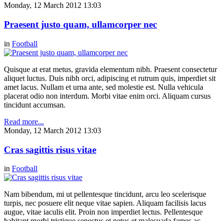
Monday, 12 March 2012 13:03
Praesent justo quam, ullamcorper nec
in
Football
Quisque at erat metus, gravida elementum nibh. Praesent consectetur
aliquet luctus. Duis nibh orci, adipiscing et rutrum quis, imperdiet sit
amet lacus. Nullam et urna ante, sed molestie est. Nulla vehicula
placerat odio non interdum. Morbi vitae enim orci. Aliquam cursus
tincidunt accumsan.
Read more...
Monday, 12 March 2012 13:03
Cras sagittis risus vitae
in
Football
Nam bibendum, mi ut pellentesque tincidunt, arcu leo scelerisque
turpis, nec posuere elit neque vitae sapien. Aliquam facilisis lacus
augue, vitae iaculis elit. Proin non imperdiet lectus. Pellentesque
habitant morbi tristique senectus et netus et malesuada fames ac