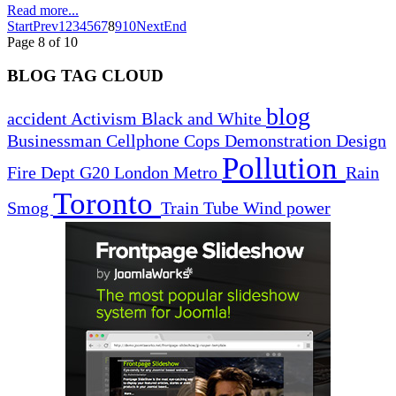
Read more...
Start
Prev
1
2
3
4
5
6
7
8
9
10
Next
End
Page 8 of 10
BLOG TAG CLOUD
blog
accident
Activism
Black and White
Businessman
Cellphone
Cops
Demonstration
Design
Pollution
Fire Dept
G20
London
Metro
Rain
Toronto
Smog
Train
Tube
Wind power