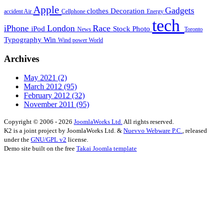
Apple
Gadgets
clothes
Decoration
accident
Air
Cellphone
Energy
tech
iPhone
London
Race
iPod
Stock Photo
News
Toronto
Typography
Win
Wind power
World
Archives
May 2021
(2)
March 2012
(95)
February 2012
(32)
November 2011
(95)
Copyright © 2006 - 2026
JoomlaWorks Ltd.
All rights reserved.
K2 is a joint project by JoomlaWorks Ltd. &
Nuevvo Webware P.C.
, released
under the
GNU/GPL v2
license.
Demo site built on the free
Takai Joomla template