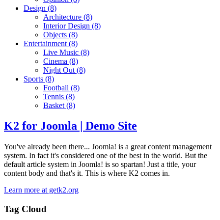
Design
(8)
Architecture
(8)
Interior Design
(8)
Objects
(8)
Entertainment
(8)
Live Music
(8)
Cinema
(8)
Night Out
(8)
Sports
(8)
Football
(8)
Tennis
(8)
Basket
(8)
K2 for Joomla | Demo Site
You've already been there... Joomla! is a great content management
system. In fact it's considered one of the best in the world. But the
default article system in Joomla! is so spartan! Just a title, your
content body and that's it. This is where K2 comes in.
Learn more at getk2.org
Tag Cloud