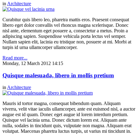
in
Architecture
Curabitur quis libero leo, pharetra mattis eros. Praesent consequat
libero eget dolor convallis vel rhoncus magna scelerisque. Donec
nisl ante, elementum eget posuere a, consectetur a metus. Proin a
adipiscing sapien. Suspendisse vehicula porta lectus vel semper.
Nullam sapien elit, lacinia eu tristique non, posuere at mi. Morbi at
turpis id urna ullamcorper ullamcorper.
Read more...
Monday, 12 March 2012 14:15
Quisque malesuada, libero in mollis pretium
in
Architecture
Mauris id tortor magna, consequat bibendum quam. Aliquam
viverra, velit vitae iaculis ullamcorper, ante est euismod nisl, a auctor
augue est id quam. Donec eget augue id lorem interdum pretium.
Quisque vel lacinia urna. Donec dictum lorem est. Aliquam ante
nulla, sodales in tincidunt quis, vulputate non magna. Aliquam erat
volutpat. Maecenas pharetra luctus turpis, ut varius mi tincidunt in.