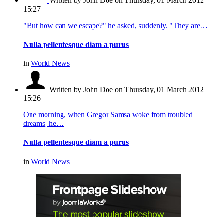
Written by John Doe
on Thursday, 01 March 2012
15:27
"But how can we escape?" he asked, suddenly. "They are…
Nulla pellentesque diam a purus
in
World News
Written by John Doe
on Thursday, 01 March 2012
15:26
One morning, when Gregor Samsa woke from troubled
dreams, he…
Nulla pellentesque diam a purus
in
World News