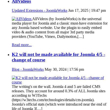
AllVideos
Updated Extensions - JoomlaWorks
Jun 17, 2025 | 19:47 pm
AllVideos (by JoomlaWorks) is the universal
media player for Joomla and a classic must-have extension for
any Joomla based website. Use the plugin to easily embed
video & audio content from all major 3rd party media
providers (YouTube, Vimeo, Dailymotion,[…]
Read more...
K2 will not be made available for Joomla 4/5 -
change of course
Blog - JoomlaWorks
May 30, 2024 | 17:56 pm
The writing's on the wall. Joomla 4 and 5 are failed CMS
releases. They account for around 0.3% of ALL Joomla sites
according to W3Techs
(https://w3techs.com/technologies/details/cm-joomla).
Joomla's official stats (which were introduced near the end of
life of Joomla 3[…]