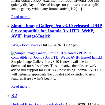
Image Gallery PRO" extension from JoomlaWorks you can
quickly display a folder of images on your server as a stylish
image gallery within any Joomla article, K2[…]
Read more...
Simple Image Gallery Pro v3.10 released - PHP
8.x compatible for Joomla 3.x UTD, WebP,
AVIF, ImageMagick!
Blog - JoomlaWorks
Jul 19, 2026 | 12:37 pm
Simple Image Gallery Pro v3.10 is now available to
download for subscribers. To summarize the release, we've
added full support for PHP 8.x (those using Joomla 3.x UTD
will certainly appreciate the update) and extended to new
features.Here's what's been[…]
Read more...
K2
Updated Extensions - JoomlaWorks
Apr 22, 2026 | 14:14 pm