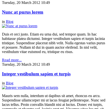
Tuesday, 20 March 2012 10:49
Nunc at purus lorem
in
Blog
Duis et orci justo. Etiam eu urna dui, sed tempor quam. In hac
habitasse platea dictumst. Integer vestibulum sapien et turpis lacinia
tristique. Suspendisse placerat nibh velit. Nulla egestas varius purus
et posuere. Nullam id dui in quam auctor eleifend. In nisl velit,
vestibulum vitae euismod eu, tristique eu risus.
Read more...
Tuesday, 20 March 2012 10:49
Integer vestibulum sapien et turpis
in
Blog
Mauris sem nulla, interdum ut dapibus sit amet, rhoncus eu arcu.
Suspendisse ullamcorper mi ut lacus feugiat pellentesque. Nunc sed
lacus tellus. Proin convallis blandit nisi at luctus. Donec est turpis,
commodo et pharetra vel, lacinia eget mi. Vivamus vitae leo mi, sit