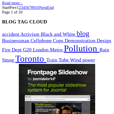
Read more...
Start
Prev
1
2
3
4
5
6
7
8
9
10
Next
End
Page 1 of 10
BLOG TAG CLOUD
blog
accident
Activism
Black and White
Businessman
Cellphone
Cops
Demonstration
Design
Pollution
Fire Dept
G20
London
Metro
Rain
Toronto
Smog
Train
Tube
Wind power