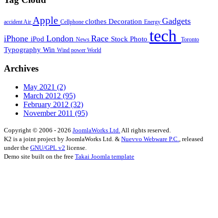
Apple
Gadgets
clothes
Decoration
accident
Air
Cellphone
Energy
tech
iPhone
London
Race
iPod
Stock Photo
News
Toronto
Typography
Win
Wind power
World
Archives
May 2021
(2)
March 2012
(95)
February 2012
(32)
November 2011
(95)
Copyright © 2006 - 2026
JoomlaWorks Ltd.
All rights reserved.
K2 is a joint project by JoomlaWorks Ltd. &
Nuevvo Webware P.C.
, released
under the
GNU/GPL v2
license.
Demo site built on the free
Takai Joomla template