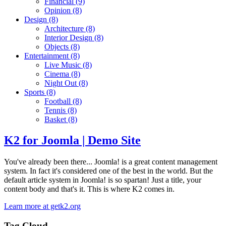
Financial
(9)
Opinion
(8)
Design
(8)
Architecture
(8)
Interior Design
(8)
Objects
(8)
Entertainment
(8)
Live Music
(8)
Cinema
(8)
Night Out
(8)
Sports
(8)
Football
(8)
Tennis
(8)
Basket
(8)
K2 for Joomla | Demo Site
You've already been there... Joomla! is a great content management
system. In fact it's considered one of the best in the world. But the
default article system in Joomla! is so spartan! Just a title, your
content body and that's it. This is where K2 comes in.
Learn more at getk2.org
Tag Cloud