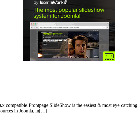
.x compatible!Frontpage SlideShow is the easiest & most eye-catching w
 sources in Joomla, in[…]