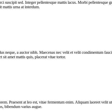
i suscipit sed. Integer pellentesque mattis lacus. Morbi pellentesque gra
 mattis urna at interdum.
 tellus neque, a auctor nibh. Maecenas nec velit et velit condimentum fauci
sit amet mattis quis, placerat vitae tortor.
orem. Praesent at leo est, vitae fermentum enim. Aliquam laoreet velit u
ros, bibendum varius augue.