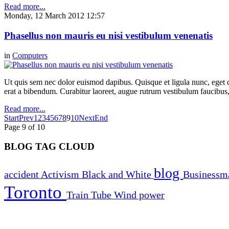
Read more...
Monday, 12 March 2012 12:57
Phasellus non mauris eu nisi vestibulum venenatis
in
Computers
Ut quis sem nec dolor euismod dapibus. Quisque et ligula nunc, eget 
erat a bibendum. Curabitur laoreet, augue rutrum vestibulum faucibus, f
Read more...
Start
Prev
1
2
3
4
5
6
7
8
9
10
Next
End
Page 9 of 10
BLOG TAG CLOUD
blog
accident
Activism
Black and White
Business
Toronto
Train
Tube
Wind power