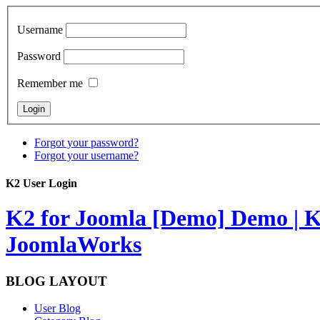
Username
Password
Remember me
Forgot your password?
Forgot your username?
K2 User Login
K2 for Joomla [Demo]
Demo | K
JoomlaWorks
BLOG LAYOUT
User Blog