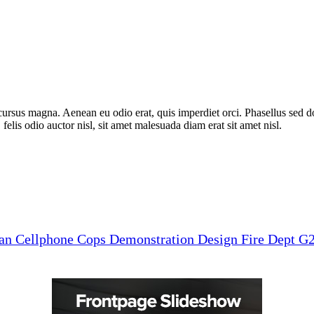
cursus magna. Aenean eu odio erat, quis imperdiet orci. Phasellus sed 
elis odio auctor nisl, sit amet malesuada diam erat sit amet nisl.
man
Cellphone
Cops
Demonstration
Design
Fire Dept
G