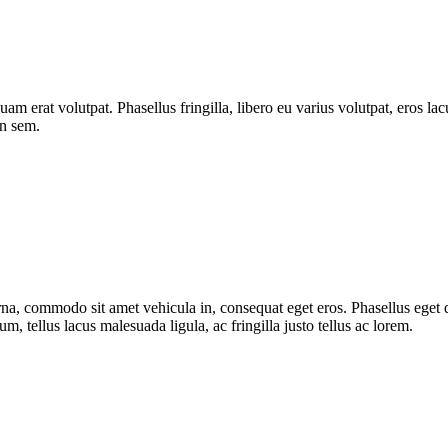
quam erat volutpat. Phasellus fringilla, libero eu varius volutpat, eros l
on sem.
urna, commodo sit amet vehicula in, consequat eget eros. Phasellus eget d
, tellus lacus malesuada ligula, ac fringilla justo tellus ac lorem.