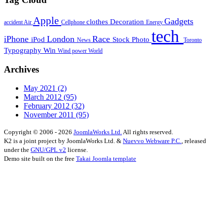
Apple
Gadgets
clothes
Decoration
accident
Air
Cellphone
Energy
tech
iPhone
London
Race
iPod
Stock Photo
News
Toronto
Typography
Win
Wind power
World
Archives
May 2021
(2)
March 2012
(95)
February 2012
(32)
November 2011
(95)
Copyright © 2006 - 2026
JoomlaWorks Ltd.
All rights reserved.
K2 is a joint project by JoomlaWorks Ltd. &
Nuevvo Webware P.C.
, released
under the
GNU/GPL v2
license.
Demo site built on the free
Takai Joomla template