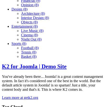
Financial
(9)
Opinion
(8)
Design
(8)
Architecture
(8)
Interior Design
(8)
Objects
(8)
Entertainment
(8)
Live Music
(8)
Cinema
(8)
Night Out
(8)
Sports
(8)
Football
(8)
Tennis
(8)
Basket
(8)
K2 for Joomla | Demo Site
You've already been there... Joomla! is a great content management
system. In fact it's considered one of the best in the world. But the
default article system in Joomla! is so spartan! Just a title, your
content body and that's it. This is where K2 comes in.
Learn more at getk2.org
Tag Cloud