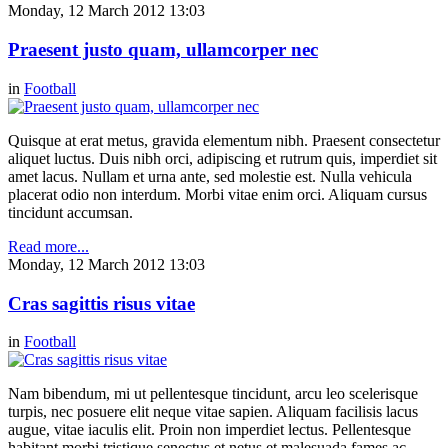
Monday, 12 March 2012 13:03
Praesent justo quam, ullamcorper nec
in
Football
Quisque at erat metus, gravida elementum nibh. Praesent consectetur
aliquet luctus. Duis nibh orci, adipiscing et rutrum quis, imperdiet sit
amet lacus. Nullam et urna ante, sed molestie est. Nulla vehicula
placerat odio non interdum. Morbi vitae enim orci. Aliquam cursus
tincidunt accumsan.
Read more...
Monday, 12 March 2012 13:03
Cras sagittis risus vitae
in
Football
Nam bibendum, mi ut pellentesque tincidunt, arcu leo scelerisque
turpis, nec posuere elit neque vitae sapien. Aliquam facilisis lacus
augue, vitae iaculis elit. Proin non imperdiet lectus. Pellentesque
habitant morbi tristique senectus et netus et malesuada fames ac