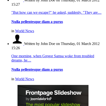
Written by John Doe
on Thursday, 01 March 2012
15:27
"But how can we escape?" he asked, suddenly. "They are…
Nulla pellentesque diam a purus
in
World News
Written by John Doe
on Thursday, 01 March 2012
15:26
One morning, when Gregor Samsa woke from troubled
dreams, he…
Nulla pellentesque diam a purus
in
World News