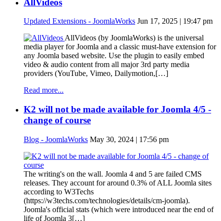
AllVideos
Updated Extensions - JoomlaWorks
Jun 17, 2025 | 19:47 pm
AllVideos (by JoomlaWorks) is the universal
media player for Joomla and a classic must-have extension for
any Joomla based website. Use the plugin to easily embed
video & audio content from all major 3rd party media
providers (YouTube, Vimeo, Dailymotion,[…]
Read more...
K2 will not be made available for Joomla 4/5 -
change of course
Blog - JoomlaWorks
May 30, 2024 | 17:56 pm
The writing's on the wall. Joomla 4 and 5 are failed CMS
releases. They account for around 0.3% of ALL Joomla sites
according to W3Techs
(https://w3techs.com/technologies/details/cm-joomla).
Joomla's official stats (which were introduced near the end of
life of Joomla 3[…]