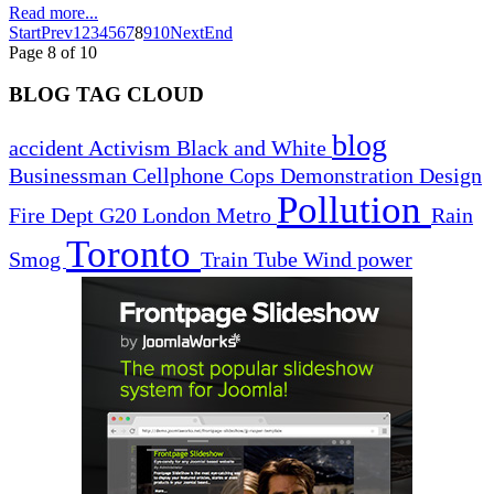
Read more...
Start
Prev
1
2
3
4
5
6
7
8
9
10
Next
End
Page 8 of 10
BLOG TAG CLOUD
blog
accident
Activism
Black and White
Businessman
Cellphone
Cops
Demonstration
Design
Pollution
Fire Dept
G20
London
Metro
Rain
Toronto
Smog
Train
Tube
Wind power