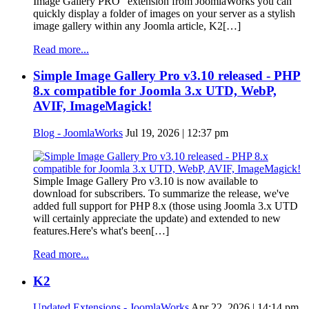
Image Gallery PRO" extension from JoomlaWorks you can
quickly display a folder of images on your server as a stylish
image gallery within any Joomla article, K2[…]
Read more...
Simple Image Gallery Pro v3.10 released - PHP
8.x compatible for Joomla 3.x UTD, WebP,
AVIF, ImageMagick!
Blog - JoomlaWorks
Jul 19, 2026 | 12:37 pm
Simple Image Gallery Pro v3.10 is now available to
download for subscribers. To summarize the release, we've
added full support for PHP 8.x (those using Joomla 3.x UTD
will certainly appreciate the update) and extended to new
features.Here's what's been[…]
Read more...
K2
Updated Extensions - JoomlaWorks
Apr 22, 2026 | 14:14 pm