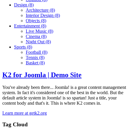
Design
(8)
Architecture
(8)
Interior Design
(8)
Objects
(8)
Entertainment
(8)
Live Music
(8)
Cinema
(8)
Night Out
(8)
Sports
(8)
Football
(8)
Tennis
(8)
Basket
(8)
K2 for Joomla | Demo Site
You've already been there... Joomla! is a great content management
system. In fact it's considered one of the best in the world. But the
default article system in Joomla! is so spartan! Just a title, your
content body and that's it. This is where K2 comes in.
Learn more at getk2.org
Tag Cloud