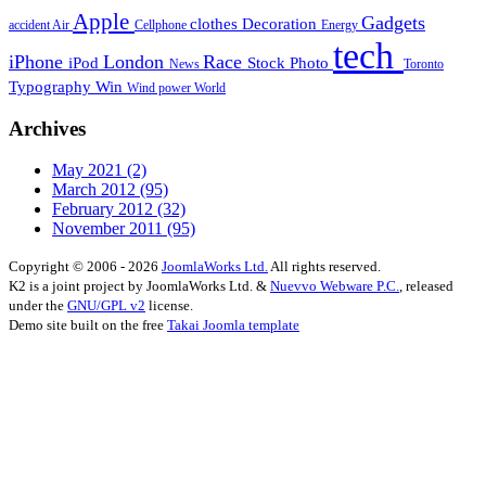
Apple
Gadgets
clothes
Decoration
accident
Air
Cellphone
Energy
tech
iPhone
London
Race
iPod
Stock Photo
News
Toronto
Typography
Win
Wind power
World
Archives
May 2021
(2)
March 2012
(95)
February 2012
(32)
November 2011
(95)
Copyright © 2006 - 2026
JoomlaWorks Ltd.
All rights reserved.
K2 is a joint project by JoomlaWorks Ltd. &
Nuevvo Webware P.C.
, released
under the
GNU/GPL v2
license.
Demo site built on the free
Takai Joomla template