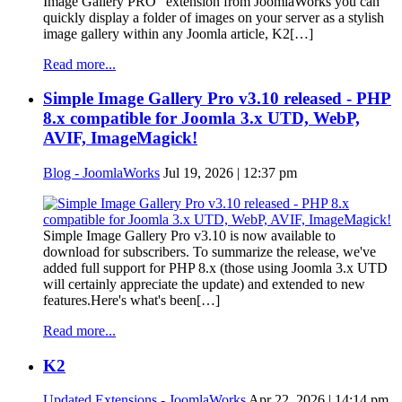
Image Gallery PRO" extension from JoomlaWorks you can
quickly display a folder of images on your server as a stylish
image gallery within any Joomla article, K2[…]
Read more...
Simple Image Gallery Pro v3.10 released - PHP
8.x compatible for Joomla 3.x UTD, WebP,
AVIF, ImageMagick!
Blog - JoomlaWorks
Jul 19, 2026 | 12:37 pm
Simple Image Gallery Pro v3.10 is now available to
download for subscribers. To summarize the release, we've
added full support for PHP 8.x (those using Joomla 3.x UTD
will certainly appreciate the update) and extended to new
features.Here's what's been[…]
Read more...
K2
Updated Extensions - JoomlaWorks
Apr 22, 2026 | 14:14 pm