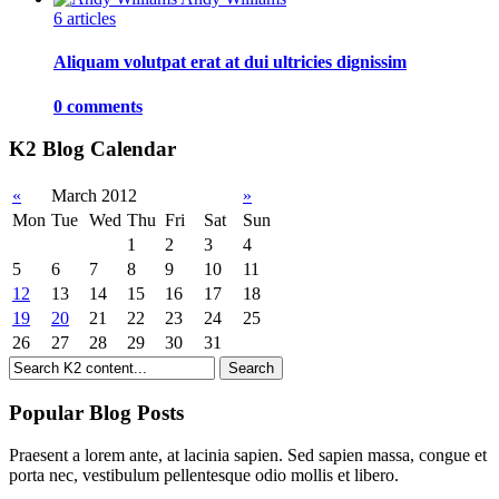
6 articles
Aliquam volutpat erat at dui ultricies dignissim
0 comments
K2 Blog Calendar
«
March 2012
»
Mon
Tue
Wed
Thu
Fri
Sat
Sun
1
2
3
4
5
6
7
8
9
10
11
12
13
14
15
16
17
18
19
20
21
22
23
24
25
26
27
28
29
30
31
Popular Blog Posts
Praesent a lorem ante, at lacinia sapien. Sed sapien massa, congue et
porta nec, vestibulum pellentesque odio mollis et libero.