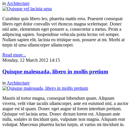
in
Architecture
Curabitur quis libero leo, pharetra mattis eros. Praesent consequat
libero eget dolor convallis vel rhoncus magna scelerisque. Donec
nisl ante, elementum eget posuere a, consectetur a metus. Proin a
adipiscing sapien. Suspendisse vehicula porta lectus vel semper.
Nullam sapien elit, lacinia eu tristique non, posuere at mi. Morbi at
turpis id urna ullamcorper ullamcorper.
Read more...
Monday, 12 March 2012 14:15
Quisque malesuada, libero in mollis pretium
in
Architecture
Mauris id tortor magna, consequat bibendum quam. Aliquam
viverra, velit vitae iaculis ullamcorper, ante est euismod nisl, a auctor
augue est id quam. Donec eget augue id lorem interdum pretium.
Quisque vel lacinia urna. Donec dictum lorem est. Aliquam ante
nulla, sodales in tincidunt quis, vulputate non magna. Aliquam erat
volutpat. Maecenas pharetra luctus turpis, ut varius mi tincidunt in.