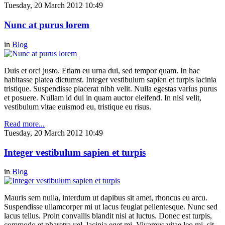
Tuesday, 20 March 2012 10:49
Nunc at purus lorem
in
Blog
Duis et orci justo. Etiam eu urna dui, sed tempor quam. In hac
habitasse platea dictumst. Integer vestibulum sapien et turpis lacinia
tristique. Suspendisse placerat nibh velit. Nulla egestas varius purus
et posuere. Nullam id dui in quam auctor eleifend. In nisl velit,
vestibulum vitae euismod eu, tristique eu risus.
Read more...
Tuesday, 20 March 2012 10:49
Integer vestibulum sapien et turpis
in
Blog
Mauris sem nulla, interdum ut dapibus sit amet, rhoncus eu arcu.
Suspendisse ullamcorper mi ut lacus feugiat pellentesque. Nunc sed
lacus tellus. Proin convallis blandit nisi at luctus. Donec est turpis,
commodo et pharetra vel, lacinia eget mi. Vivamus vitae leo mi, sit