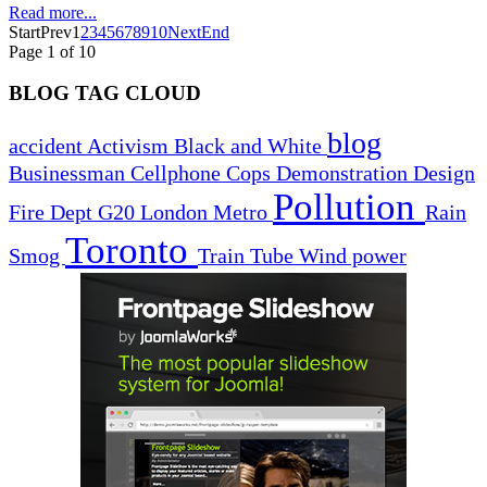
Read more...
Start
Prev
1
2
3
4
5
6
7
8
9
10
Next
End
Page 1 of 10
BLOG TAG CLOUD
blog
accident
Activism
Black and White
Businessman
Cellphone
Cops
Demonstration
Design
Pollution
Fire Dept
G20
London
Metro
Rain
Toronto
Smog
Train
Tube
Wind power