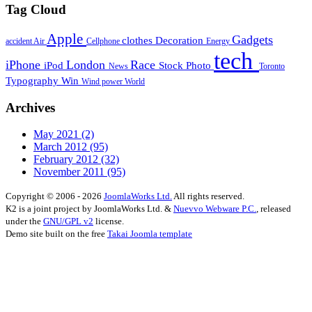
Tag Cloud
Apple
Gadgets
clothes
Decoration
accident
Air
Cellphone
Energy
tech
iPhone
London
Race
iPod
Stock Photo
News
Toronto
Typography
Win
Wind power
World
Archives
May 2021
(2)
March 2012
(95)
February 2012
(32)
November 2011
(95)
Copyright © 2006 - 2026
JoomlaWorks Ltd.
All rights reserved.
K2 is a joint project by JoomlaWorks Ltd. &
Nuevvo Webware P.C.
, released
under the
GNU/GPL v2
license.
Demo site built on the free
Takai Joomla template