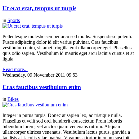
Ut erat erat, tempus ut turpis
in
Sports
Pellentesque molestie semper arcu sed mollis. Suspendisse potenti.
Fusce adipiscing dolor id elit varius pulvinar. Cras faucibus
vestibulum enim, sit amet fringilla erat ullamcorper eget. Phasellus
quis odio sapien. Vestibulum id mauris eget arcu lacinia cursus et at
ligula.
Read more...
Wednesday, 09 November 2011 09:53
Cras faucibus vestibulum enim
in
Bikes
Integer in purus turpis. Donec at sapien leo, ac tristique nulla.
Phasellus et velit sed orci hendrerit consectetur. Proin lobortis
bibendum lorem, vel auctor quam venenatis rutrum. Aliquam
ullamcorper ultrices venenatis. Vestibulum lectus purus, gravida a
facilisis at, iaculis vitae magna. Vivamus a tortor in quam suscipit