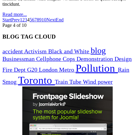
tincidunt.
Read more...
Start
Prev
1
2
3
4
5
6
7
8
9
10
Next
End
Page 4 of 10
BLOG TAG CLOUD
blog
accident
Activism
Black and White
Businessman
Cellphone
Cops
Demonstration
Design
Pollution
Fire Dept
G20
London
Metro
Rain
Toronto
Smog
Train
Tube
Wind power