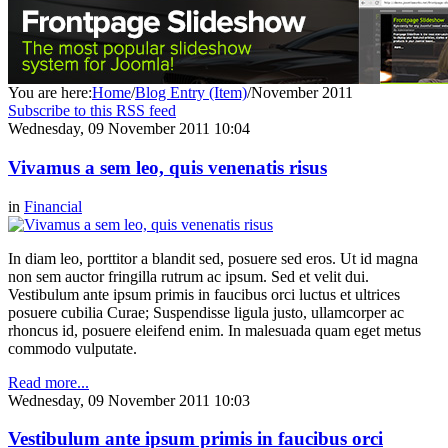
You are here:
Home
/
Blog Entry (Item)
/
November 2011
Subscribe to this RSS feed
Wednesday, 09 November 2011 10:04
Vivamus a sem leo, quis venenatis risus
in
Financial
In diam leo, porttitor a blandit sed, posuere sed eros. Ut id magna
non sem auctor fringilla rutrum ac ipsum. Sed et velit dui.
Vestibulum ante ipsum primis in faucibus orci luctus et ultrices
posuere cubilia Curae; Suspendisse ligula justo, ullamcorper ac
rhoncus id, posuere eleifend enim. In malesuada quam eget metus
commodo vulputate.
Read more...
Wednesday, 09 November 2011 10:03
Vestibulum ante ipsum primis in faucibus orci