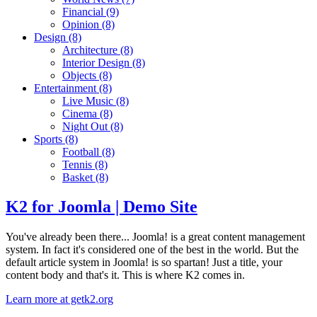
Financial
(9)
Opinion
(8)
Design
(8)
Architecture
(8)
Interior Design
(8)
Objects
(8)
Entertainment
(8)
Live Music
(8)
Cinema
(8)
Night Out
(8)
Sports
(8)
Football
(8)
Tennis
(8)
Basket
(8)
K2 for Joomla | Demo Site
You've already been there... Joomla! is a great content management
system. In fact it's considered one of the best in the world. But the
default article system in Joomla! is so spartan! Just a title, your
content body and that's it. This is where K2 comes in.
Learn more at getk2.org