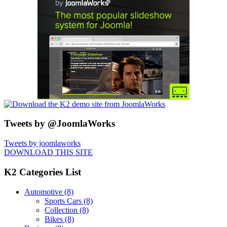
Tweets by @JoomlaWorks
Tweets by joomlaworks
DOWNLOAD THIS SITE
K2 Categories List
Automotive
(8)
Sports Cars
(8)
Collection
(8)
Bikes
(8)