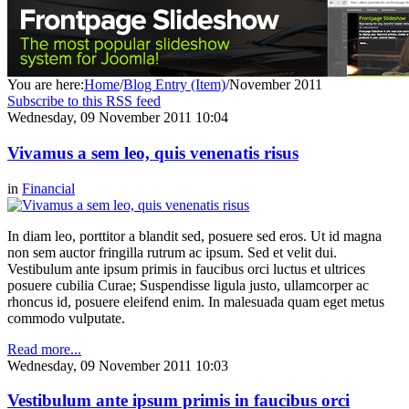
You are here:
Home
/
Blog Entry (Item)
/
November 2011
Subscribe to this RSS feed
Wednesday, 09 November 2011 10:04
Vivamus a sem leo, quis venenatis risus
in
Financial
In diam leo, porttitor a blandit sed, posuere sed eros. Ut id magna
non sem auctor fringilla rutrum ac ipsum. Sed et velit dui.
Vestibulum ante ipsum primis in faucibus orci luctus et ultrices
posuere cubilia Curae; Suspendisse ligula justo, ullamcorper ac
rhoncus id, posuere eleifend enim. In malesuada quam eget metus
commodo vulputate.
Read more...
Wednesday, 09 November 2011 10:03
Vestibulum ante ipsum primis in faucibus orci