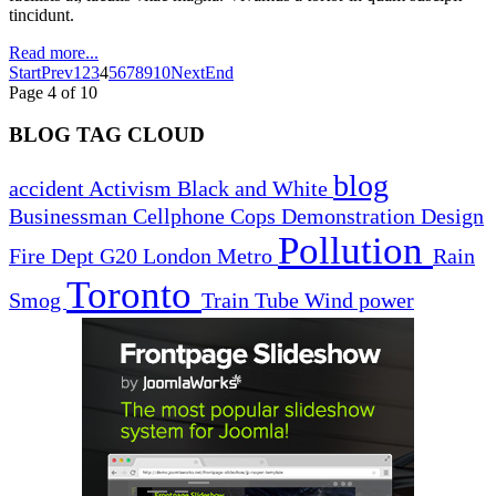
tincidunt.
Read more...
Start
Prev
1
2
3
4
5
6
7
8
9
10
Next
End
Page 4 of 10
BLOG TAG CLOUD
blog
accident
Activism
Black and White
Businessman
Cellphone
Cops
Demonstration
Design
Pollution
Fire Dept
G20
London
Metro
Rain
Toronto
Smog
Train
Tube
Wind power