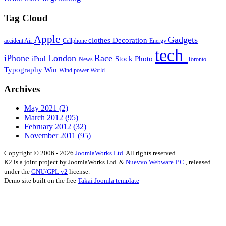
Tag Cloud
Apple
Gadgets
clothes
Decoration
accident
Air
Cellphone
Energy
tech
iPhone
London
Race
iPod
Stock Photo
News
Toronto
Typography
Win
Wind power
World
Archives
May 2021
(2)
March 2012
(95)
February 2012
(32)
November 2011
(95)
Copyright © 2006 - 2026
JoomlaWorks Ltd.
All rights reserved.
K2 is a joint project by JoomlaWorks Ltd. &
Nuevvo Webware P.C.
, released
under the
GNU/GPL v2
license.
Demo site built on the free
Takai Joomla template