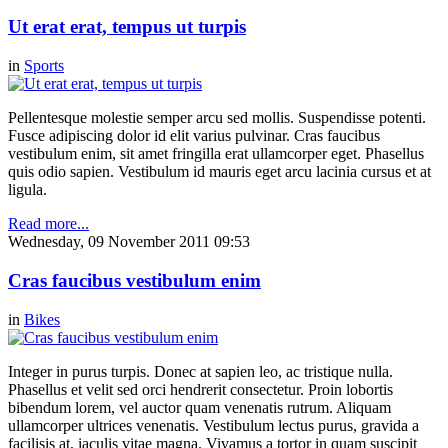
Ut erat erat, tempus ut turpis
in
Sports
Pellentesque molestie semper arcu sed mollis. Suspendisse potenti.
Fusce adipiscing dolor id elit varius pulvinar. Cras faucibus
vestibulum enim, sit amet fringilla erat ullamcorper eget. Phasellus
quis odio sapien. Vestibulum id mauris eget arcu lacinia cursus et at
ligula.
Read more...
Wednesday, 09 November 2011 09:53
Cras faucibus vestibulum enim
in
Bikes
Integer in purus turpis. Donec at sapien leo, ac tristique nulla.
Phasellus et velit sed orci hendrerit consectetur. Proin lobortis
bibendum lorem, vel auctor quam venenatis rutrum. Aliquam
ullamcorper ultrices venenatis. Vestibulum lectus purus, gravida a
facilisis at, iaculis vitae magna. Vivamus a tortor in quam suscipit