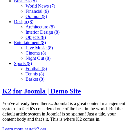
Business
(8)
World News
(7)
Financial
(9)
Opinion
(8)
Design
(8)
Architecture
(8)
Interior Design
(8)
Objects
(8)
Entertainment
(8)
Live Music
(8)
Cinema
(8)
Night Out
(8)
Sports
(8)
Football
(8)
Tennis
(8)
Basket
(8)
K2 for Joomla | Demo Site
You've already been there... Joomla! is a great content management
system. In fact it's considered one of the best in the world. But the
default article system in Joomla! is so spartan! Just a title, your
content body and that's it. This is where K2 comes in.
Learn more at getk2.org