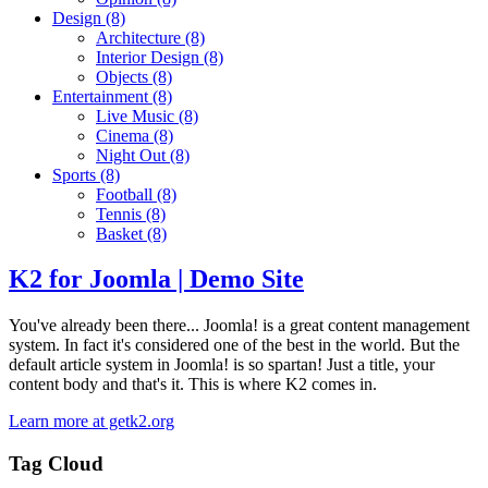
Design
(8)
Architecture
(8)
Interior Design
(8)
Objects
(8)
Entertainment
(8)
Live Music
(8)
Cinema
(8)
Night Out
(8)
Sports
(8)
Football
(8)
Tennis
(8)
Basket
(8)
K2 for Joomla | Demo Site
You've already been there... Joomla! is a great content management
system. In fact it's considered one of the best in the world. But the
default article system in Joomla! is so spartan! Just a title, your
content body and that's it. This is where K2 comes in.
Learn more at getk2.org
Tag Cloud