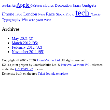
Apple
Gadgets
clothes
Decoration
accident
Air
Cellphone
Energy
tech
iPhone
London
Race
iPod
Stock Photo
News
Toronto
Typography
Win
Wind power
World
Archives
May 2021
(2)
March 2012
(95)
February 2012
(32)
November 2011
(95)
Copyright © 2006 - 2026
JoomlaWorks Ltd.
All rights reserved.
K2 is a joint project by JoomlaWorks Ltd. &
Nuevvo Webware P.C.
, released
under the
GNU/GPL v2
license.
Demo site built on the free
Takai Joomla template