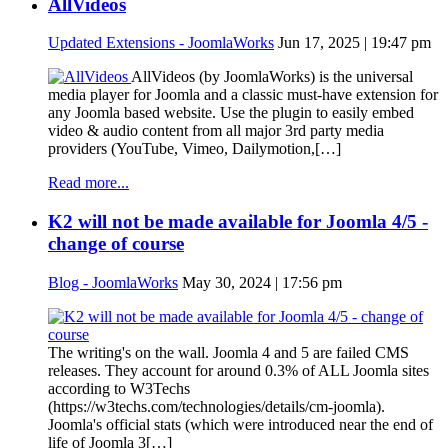
AllVideos
Updated Extensions - JoomlaWorks
Jun 17, 2025 | 19:47 pm
AllVideos (by JoomlaWorks) is the universal
media player for Joomla and a classic must-have extension for
any Joomla based website. Use the plugin to easily embed
video & audio content from all major 3rd party media
providers (YouTube, Vimeo, Dailymotion,[…]
Read more...
K2 will not be made available for Joomla 4/5 -
change of course
Blog - JoomlaWorks
May 30, 2024 | 17:56 pm
The writing's on the wall. Joomla 4 and 5 are failed CMS
releases. They account for around 0.3% of ALL Joomla sites
according to W3Techs
(https://w3techs.com/technologies/details/cm-joomla).
Joomla's official stats (which were introduced near the end of
life of Joomla 3[…]