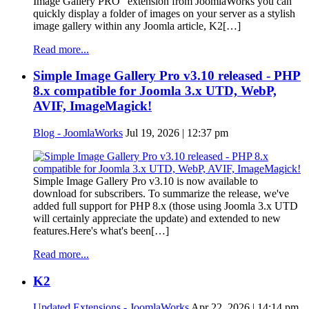
Image Gallery PRO" extension from JoomlaWorks you can
quickly display a folder of images on your server as a stylish
image gallery within any Joomla article, K2[…]
Read more...
Simple Image Gallery Pro v3.10 released - PHP
8.x compatible for Joomla 3.x UTD, WebP,
AVIF, ImageMagick!
Blog - JoomlaWorks
Jul 19, 2026 | 12:37 pm
Simple Image Gallery Pro v3.10 is now available to
download for subscribers. To summarize the release, we've
added full support for PHP 8.x (those using Joomla 3.x UTD
will certainly appreciate the update) and extended to new
features.Here's what's been[…]
Read more...
K2
Updated Extensions - JoomlaWorks
Apr 22, 2026 | 14:14 pm