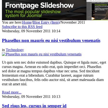
You are here:
Home
/
Blog Entry (Item)
/
November 2011
Subscribe to this RSS feed
Wednesday, 09 November 2011 10:14
Phasellus non mauris eu nisi vestibulum venenatis
in
Technology
Ut quis sem nec dolor euismod dapibus. Quisque et ligula nunc, eget
cursus magna. Aenean eu odio erat, quis imperdiet orci. Phasellus
sed dolor at magna tempus dapibus vitae nec urna. Sed tincidunt
fermentum erat a bibendum. Curabitur laoreet, augue rutrum
vestibulum faucibus, felis odio auctor nisl, sit amet malesuada diam
erat sit amet nisl.
Read more...
Wednesday, 09 November 2011 10:13
Sed risus leo, cursus in semper id