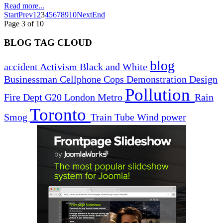
Read more...
Start
Prev
1
2
3
4
5
6
7
8
9
10
Next
End
Page 3 of 10
BLOG TAG CLOUD
blog
accident
Activism
Black and White
Businessman
Cellphone
Cops
Demonstration
Design
Pollution
Fire Dept
G20
London
Metro
Rain
Toronto
Smog
Train
Tube
Wind power