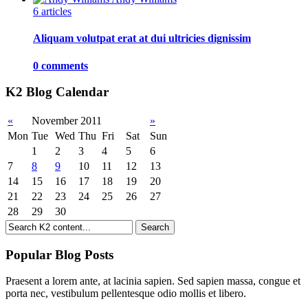
6 articles
Aliquam volutpat erat at dui ultricies dignissim
0 comments
K2 Blog Calendar
«
November 2011
»
Mon
Tue
Wed
Thu
Fri
Sat
Sun
1
2
3
4
5
6
7
8
9
10
11
12
13
14
15
16
17
18
19
20
21
22
23
24
25
26
27
28
29
30
Popular Blog Posts
Praesent a lorem ante, at lacinia sapien. Sed sapien massa, congue et
porta nec, vestibulum pellentesque odio mollis et libero.